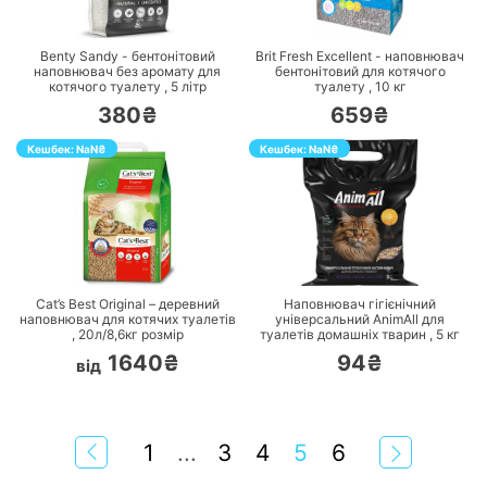
ПЕРЕЙТИ
ПЕРЕЙТИ
Benty Sandy - бентонітовий
Brit Fresh Excellent - наповнювач
наповнювач без аромату для
бентонітовий для котячого
котячого туалету ,
5
літр
туалету ,
10
кг
380₴
659₴
Кешбек:
NaN
₴
Кешбек:
NaN
₴
ПЕРЕЙТИ
ПЕРЕЙТИ
Cat’s Best Original – деревний
Наповнювач гігієнічний
наповнювач для котячих туалетів
універсальний AnimAll для
,
20л/8,6кг
розмір
туалетів домашніх тварин ,
5
кг
1640₴
94₴
від
1
...
3
4
5
6