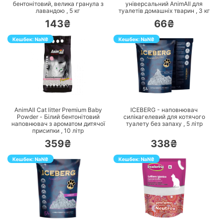
бентонітовий, велика гранула з
універсальний AnimAll для
лавандою ,
5
кг
туалетів домашніх тварин ,
3
кг
143₴
66₴
Кешбек:
NaN
₴
Кешбек:
NaN
₴
ПЕРЕЙТИ
ПЕРЕЙТИ
AnimAll Cat litter Premium Baby
ICEBERG - наповнювач
Powder - Білий бентонітовий
силікагелевий для котячого
наповнювач з ароматом дитячої
туалету без запаху ,
5
літр
присипки ,
10
літр
359₴
338₴
Кешбек:
NaN
₴
Кешбек:
NaN
₴
ПЕРЕЙТИ
ПЕРЕЙТИ