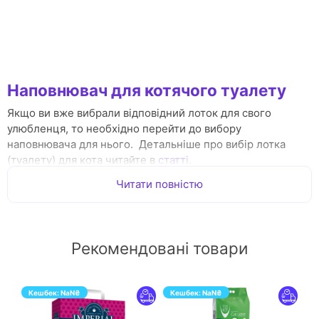
Наповнювач для котячого туалету
Якщо ви вже вибрали відповідний лоток для свого
улюбленця, то необхідно перейти до вибору
наповнювача для нього. Детальніше про вибір лотка
(туалету) для кота читайте в
статті
.
Читати повністю
Дуже важливо правильно вибрати наповнювач для
котячого туалету. Майте на увазі, що у котів нюх
набагато гостріше, ніж у людей і запах наповнювача має
велике значення. Якщо він не сподобається вашому
Рекомендовані товари
улюбленцю, то котик відмовиться ходити в лоток.
Наповнювачі для котячих туалетів бувають сілікагелеві,
бентонітові, деревні та інші.
Кешбек:
NaN
₴
Кешбек:
NaN
₴