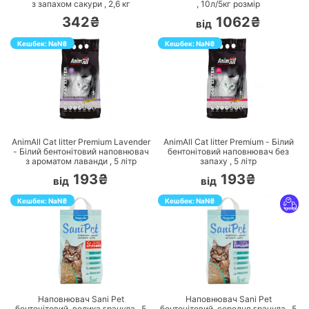
з запахом сакури ,
2,6
кг
,
10л/5кг
розмір
342₴
1062₴
від
Кешбек:
NaN
₴
Кешбек:
NaN
₴
ПЕРЕЙТИ
ПЕРЕЙТИ
AnimAll Cat litter Premium Lavender
AnimAll Cat litter Premium - Білий
- Білий бентонітовий наповнювач
бентонітовий наповнювач без
з ароматом лаванди ,
5
літр
запаху ,
5
літр
193₴
193₴
від
від
Кешбек:
NaN
₴
Кешбек:
NaN
₴
ПЕРЕЙТИ
ПЕРЕЙТИ
Наповнювач Sani Pet
Наповнювач Sani Pet
бентонітовий, велика гранула ,
5
бентонітовий, середня гранула ,
5