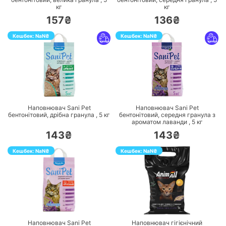
кг
кг
157₴
136₴
Кешбек:
NaN
₴
Кешбек:
NaN
₴
ПЕРЕЙТИ
ПЕРЕЙТИ
Наповнювач Sani Pet
Наповнювач Sani Pet
бентонітовий, дрібна гранула ,
5
кг
бентонітовий, середня гранула з
ароматом лаванди ,
5
кг
143₴
143₴
Кешбек:
NaN
₴
Кешбек:
NaN
₴
ПЕРЕЙТИ
ПЕРЕЙТИ
Наповнювач Sani Pet
Наповнювач гігієнічний