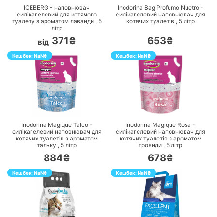
ICEBERG - наповнювач
Inodorina Bag Profumo Nuetro -
силікагелевий для котячого
cилікагелевий наповнювач для
туалету з ароматом лаванди ,
5
котячих туалетів ,
5
літр
літр
371₴
653₴
від
Кешбек:
NaN
₴
Кешбек:
NaN
₴
ПЕРЕЙТИ
ПЕРЕЙТИ
Inodorina Magique Talco -
Inodorina Magique Rosa -
cилікагелевий наповнювач для
cилікагелевий наповнювач для
котячих туалетів з ароматом
котячих туалетів з ароматом
тальку ,
5
літр
троянди ,
5
літр
884₴
678₴
Кешбек:
NaN
₴
Кешбек:
NaN
₴