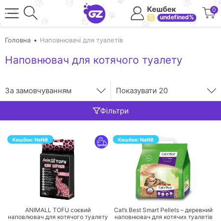
Кешбек
0
undefined%
Головна
Наповнювачі для туалетів
Наповнювач для котячого туалету
За замовчуванням
Показувати
20
Фільтри
Кешбек:
NaN
₴
Кешбек:
NaN
₴
ПЕРЕЙТИ
ПЕРЕЙТИ
ANIMALL TOFU соєвий
Cat’s Best Smart Pellets – деревний
наповлювач для котячого туалету
наповнювач для котячих туалетів