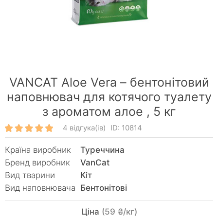
VANCAT Aloe Vera – бентонітовий
наповнювач для котячого туалету
з ароматом алое ,
5 кг
4 відгука(ів)
ID: 10814
Країна виробник
Туреччина
Бренд виробник
VanCat
Вид тварини
Кiт
Вид наповнювача
Бентонітові
Ціна
(59 ₴/кг)