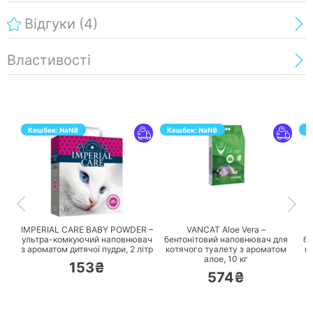
Відгуки
(4)
Властивості
Кешбек:
NaN
₴
Кешбек:
NaN
₴
К
ПЕРЕЙТИ
ПЕРЕЙТИ
IMPERIAL CARE BABY POWDER –
VANCAT Aloe Vera –
ультра-комкуючий наповнювач
бентонітовий наповнювач для
бе
з ароматом дитячої пудри,
2 літр
котячого туалету з ароматом
к
алое,
10 кг
153₴
574₴