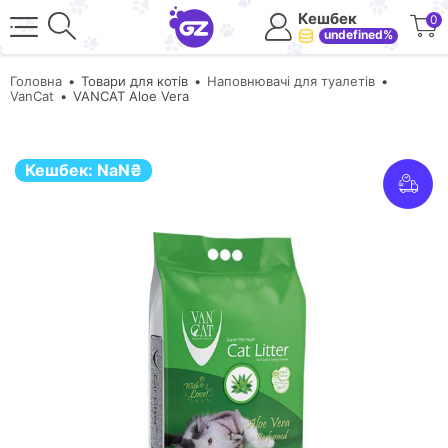
Кешбек
0
undefined%
Головна
Товари для котів
Наповнювачі для туалетів
VanCat
VANCAT Aloe Vera
Кешбек:
NaN
₴