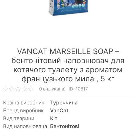
VANCAT MARSEILLE SOAP –
бентонітовий наповнювач для
котячого туалету з ароматом
французького мила ,
5 кг
0 відгука(ів)
ID: 10817
Країна виробник
Туреччина
Бренд виробник
VanCat
Вид тварини
Кiт
Вид наповнювача
Бентонітові