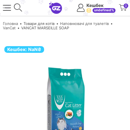
Кешбек
0
undefined%
Головна
Товари для котів
Наповнювачі для туалетів
VanCat
VANCAT MARSEILLE SOAP
Кешбек:
NaN
₴