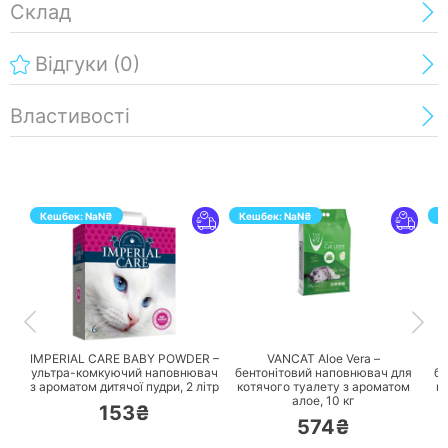
Склад
Відгуки
(0)
Властивості
Кешбек:
NaN
₴
Кешбек:
NaN
₴
К
ПЕРЕЙТИ
ПЕРЕЙТИ
IMPERIAL CARE BABY POWDER –
VANCAT Aloe Vera –
ультра-комкуючий наповнювач
бентонітовий наповнювач для
бе
з ароматом дитячої пудри,
2 літр
котячого туалету з ароматом
к
алое,
10 кг
153₴
574₴