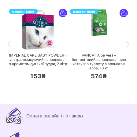
Кешбек:
NaN
₴
Кешбек:
NaN
₴
ПЕРЕЙТИ
ПЕРЕЙТИ
IMPERIAL CARE BABY POWDER –
VANCAT Aloe Vera –
ультра-комкуючий наповнювач
бентонітовий наповнювач для
з ароматом дитячої пудри,
2 літр
котячого туалету з ароматом
алое,
10 кг
153₴
574₴
Оплата онлайн і готівкою