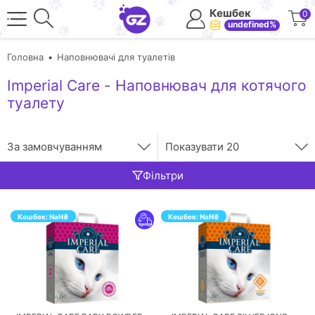
Кешбек
0
undefined%
Головна
Наповнювачі для туалетів
Imperial Care - Наповнювач для котячого
туалету
За замовчуванням
Показувати
20
Фільтри
Кешбек:
NaN
₴
Кешбек:
NaN
₴
ПЕРЕЙТИ
ПЕРЕЙТИ