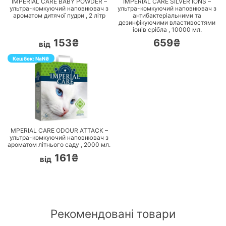
IMPERIAL CARE BABY POWDER –
IMPERIAL CARE SILVER IONS –
ультра-комкуючий наповнювач з
ультра-комкуючий наповнювач з
ароматом дитячої пудри ,
2
літр
антибактеріальними та
дезинфікуючими властивостями
іонів срібла ,
10000
мл.
153₴
659₴
від
Кешбек:
NaN
₴
ПЕРЕЙТИ
MPERIAL CARE ODOUR ATTACK –
ультра-комкуючий наповнювач з
ароматом літнього саду ,
2000
мл.
161₴
від
Рекомендовані товари