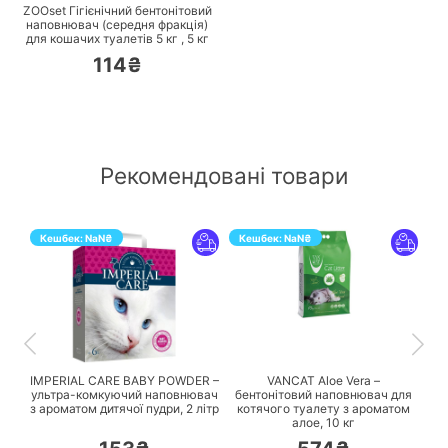
ZOOset Гігієнічний бентонітовий
наповнювач (середня фракція)
для кошачих туалетів 5 кг ,
5
кг
114₴
Рекомендовані товари
Кешбек:
NaN
₴
Кешбек:
NaN
₴
ПЕРЕЙТИ
ПЕРЕЙТИ
IMPERIAL CARE BABY POWDER –
VANCAT Aloe Vera –
ультра-комкуючий наповнювач
бентонітовий наповнювач для
з ароматом дитячої пудри,
2 літр
котячого туалету з ароматом
алое,
10 кг