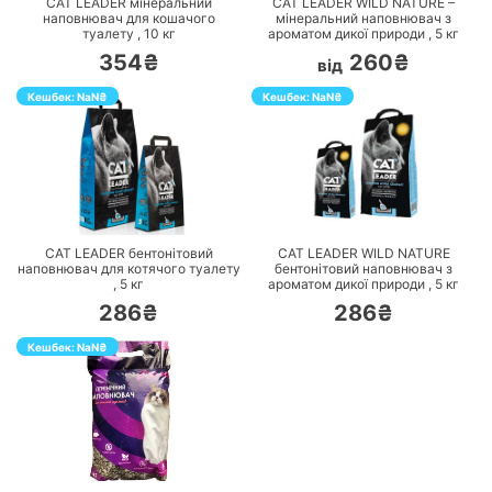
CAT LEADER мінеральний
CAT LEADER WILD NATURE –
наповнювач для кошачого
мінеральний наповнювач з
туалету ,
10
кг
ароматом дикої природи ,
5
кг
354₴
260₴
від
Кешбек:
NaN
₴
Кешбек:
NaN
₴
ПЕРЕЙТИ
ПЕРЕЙТИ
CAT LEADER бентонітовий
CAT LEADER WILD NATURE
наповнювач для котячого туалету
бентонітовий наповнювач з
,
5
кг
ароматом дикої природи ,
5
кг
286₴
286₴
Кешбек:
NaN
₴
ПЕРЕЙТИ