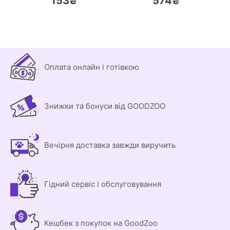
153₴
574₴
Оплата онлайн і готівкою
Знижки та бонуси від GOODZOO
Вечірня доставка завжди виручить
Гідний сервіс і обслуговування
Кешбек з покупок на GoodZoo