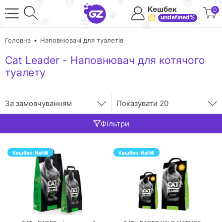
Кешбек
0
undefined%
Головна
Наповнювачі для туалетів
Cat Leader - Наповнювач для котячого
туалету
За замовчуванням
Показувати
20
Фільтри
Кешбек:
NaN
₴
Кешбек:
NaN
₴
ПЕРЕЙТИ
ПЕРЕЙТИ