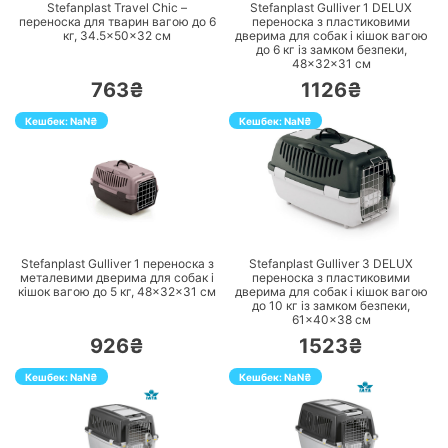
Stefanplast Travel Chic –
Stefanplast Gulliver 1 DELUX
переноска для тварин вагою до 6
переноска з пластиковими
кг, 34.5×50×32 см
дверима для собак і кішок вагою
до 6 кг із замком безпеки,
48×32×31 см
763₴
1126₴
Кешбек:
NaN
₴
Кешбек:
NaN
₴
ПЕРЕЙТИ
ПЕРЕЙТИ
Stefanplast Gulliver 1 переноска з
Stefanplast Gulliver 3 DELUX
металевими дверима для собак і
переноска з пластиковими
кішок вагою до 5 кг, 48×32×31 см
дверима для собак і кішок вагою
до 10 кг із замком безпеки,
61×40×38 см
926₴
1523₴
Кешбек:
NaN
₴
Кешбек:
NaN
₴