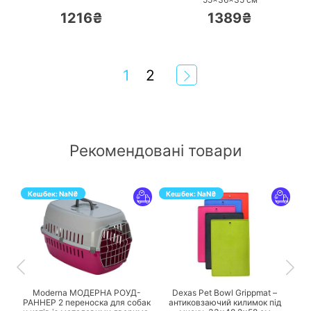
1216₴
1389₴
1
2
Рекомендовані товари
Кешбек:
NaN
₴
Кешбек:
NaN
₴
ПЕРЕЙТИ
ПЕРЕЙТИ
Moderna МОДЕРНА РОУД-
Dexas Pet Bowl Grippmat –
РАННЕР 2 переноска для собак
антиковзаючий килимок під