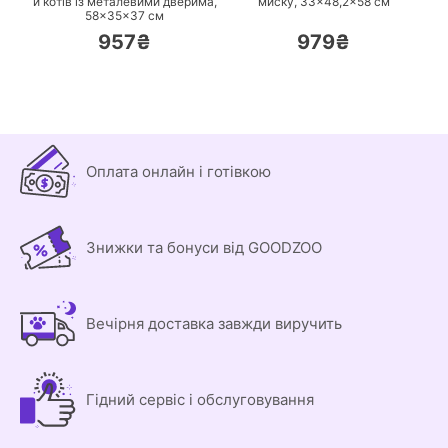
и котів із металевими дверима,
миску, 33×48,2×58 см
58×35×37 см
957₴
979₴
Оплата онлайн і готівкою
Знижки та бонуси від GOODZOO
Вечірня доставка завжди виручить
Гідний сервіс і обслуговування