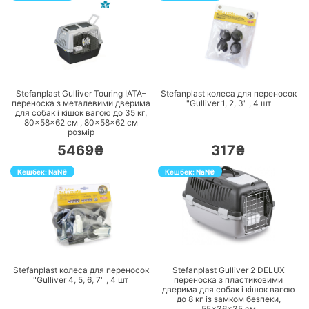
ПЕРЕЙТИ
ПЕРЕЙТИ
Stefanplast Gulliver Touring IATA–
Stefanplast колеса для переносок
переноска з металевими дверима
"Gulliver 1, 2, 3" ,
4
шт
для собак і кішок вагою до 35 кг,
80×58×62 см ,
80×58×62 см
розмір
5469₴
317₴
Кешбек:
NaN
₴
Кешбек:
NaN
₴
ПЕРЕЙТИ
ПЕРЕЙТИ
Stefanplast колеса для переносок
Stefanplast Gulliver 2 DELUX
"Gulliver 4, 5, 6, 7" ,
4
шт
переноска з пластиковими
дверима для собак і кішок вагою
до 8 кг із замком безпеки,
55×36×35 см