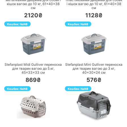
кішок вагою до 10 кг, 61×40×38
і кішок вагою до 10 кг, 61×40×38
см
см
2120₴
1128₴
Кешбек:
NaN
₴
Кешбек:
NaN
₴
ПЕРЕЙТИ
ПЕРЕЙТИ
Stefanplast Midi Gulliver переноска
Stefanplast Mini Gulliver переноска
для тварин вагою до 5 кг,
для тварин вагою до 3 кг,
45×33×33 см
40×30×24 см
869₴
576₴
Кешбек:
NaN
₴
Кешбек:
NaN
₴
ПЕРЕЙТИ
ПЕРЕЙТИ