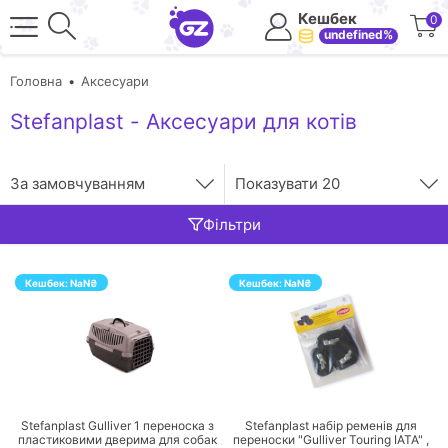
Кешбек
0
undefined%
Головна
Аксесуари
Stefanplast - Аксесуари для котів
За замовчуванням
Показувати
20
Фільтри
Кешбек:
NaN
₴
Кешбек:
NaN
₴
ПЕРЕЙТИ
ПЕРЕЙТИ
Stefanplast Gulliver 1 переноска з
Stefanplast набір ременів для
пластиковими дверима для собак
переноски "Gulliver Touring IATA" ,