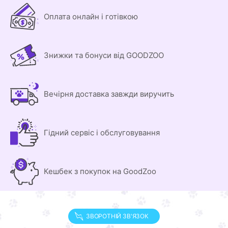
Оплата онлайн і готівкою
Знижки та бонуси від GOODZOO
Вечірня доставка завжди виручить
Гідний сервіс і обслуговування
Кешбек з покупок на GoodZoo
ЗВОРОТНІЙ ЗВ'ЯЗОК