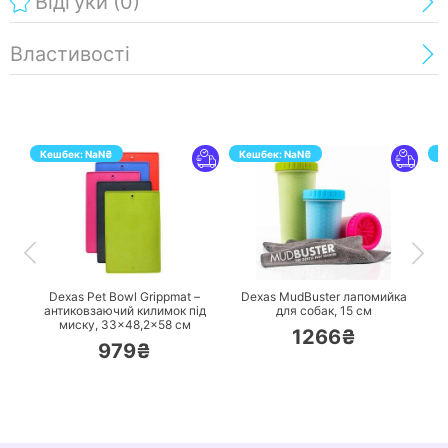
Відгуки
(0)
Властивості
Кешбек:
NaN
₴
Кешбек:
NaN
₴
К
ПЕРЕЙТИ
ПЕРЕЙТИ
Dexas Pet Bowl Grippmat –
Dexas MudBuster лапомийка
антиковзаючий килимок під
для собак, 15 см
миску, 33×48,2×58 см
1266₴
979₴