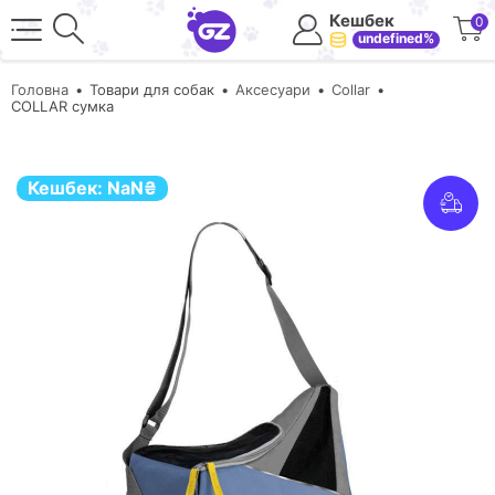
Кешбек
0
undefined%
Головна
Товари для собак
Аксесуари
Collar
COLLAR cумка
Кешбек:
NaN
₴