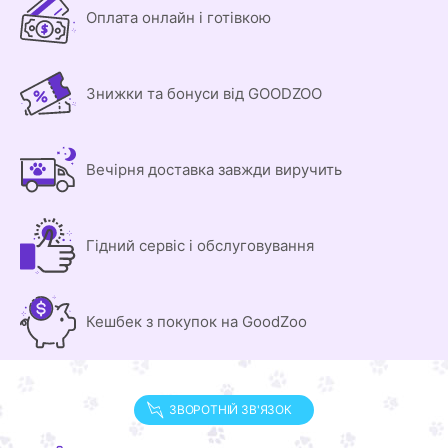
Оплата онлайн і готівкою
Знижки та бонуси від GOODZOO
Вечірня доставка завжди виручить
Гідний сервіс і обслуговування
Кешбек з покупок на GoodZoo
ЗВОРОТНІЙ ЗВ'ЯЗОК