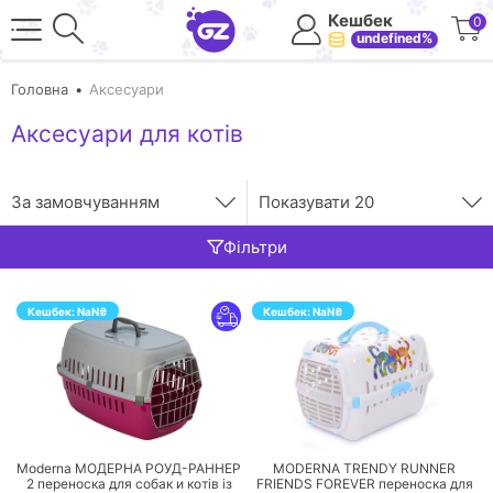
Кешбек
0
undefined%
Головна
Аксесуари
Аксесуари для котів
За замовчуванням
Показувати
20
Фільтри
Кешбек:
NaN
₴
Кешбек:
NaN
₴
ПЕРЕЙТИ
ПЕРЕЙТИ
Moderna МОДЕРНА РОУД-РАННЕР
MODERNA TRENDY RUNNER
2 переноска для собак и котів із
FRIENDS FOREVER переноска для