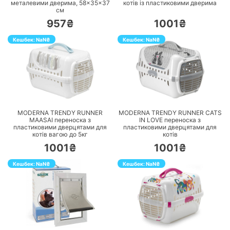
металевими дверима, 58×35×37
котів із пластиковими дверима
см
957₴
1001₴
Кешбек:
NaN
₴
Кешбек:
NaN
₴
ПЕРЕЙТИ
ПЕРЕЙТИ
MODERNA TRENDY RUNNER
MODERNA TRENDY RUNNER CATS
MAASAI переноска з
IN LOVE переноска з
пластиковими дверцятами для
пластиковими дверцятами для
котів вагою до 5кг
котів
1001₴
1001₴
Кешбек:
NaN
₴
Кешбек:
NaN
₴
ПЕРЕЙТИ
ПЕРЕЙТИ