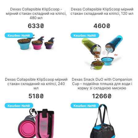
Dexas Collapsible KlipScoop -
Dexas Collapsible KlipScoop мірний
мірний стакан складний на кліпсі,
стакан складаний на кліпсі, 120 мл
480 мл
633₴
460₴
Кешбек:
NaN
₴
Кешбек:
NaN
₴
ПЕРЕЙТИ
ПЕРЕЙТИ
Dexas Collapsible KlipScoop мірний
Dexas Snack DuO with Companion
стакан складаний на кліпсі, 240
Cup – подвійна пляшка для води і
мл
корму зі складною мискою
518₴
1266₴
Кешбек:
NaN
₴
Кешбек:
NaN
₴
ПЕРЕЙТИ
ПЕРЕЙТИ