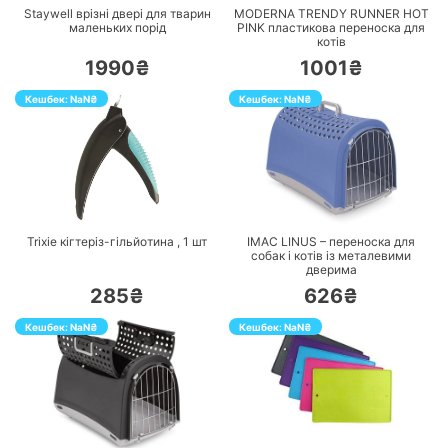
Staywell врізні двері для тварин
MODERNA TRENDY RUNNER HOT
маленьких порід
PINK пластикова переноска для
котів
1990₴
1001₴
Кешбек:
NaN
₴
Кешбек:
NaN
₴
ПЕРЕЙТИ
ПЕРЕЙТИ
Trixie кігтеріз-гільйотина ,
1
шт
IMAC LINUS – переноска для
собак і котів із металевими
дверима
285₴
626₴
Кешбек:
NaN
₴
Кешбек:
NaN
₴
ПЕРЕЙТИ
ПЕРЕЙТИ