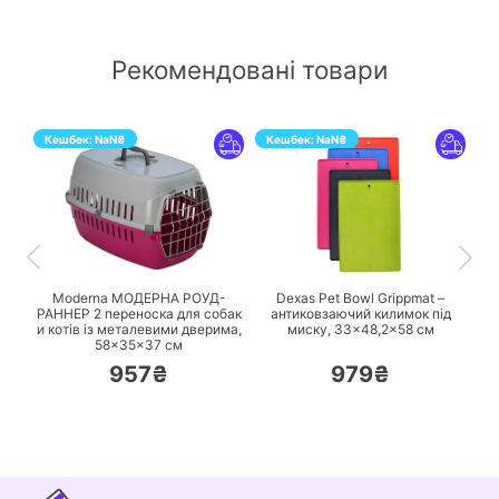
Рекомендовані товари
Кешбек:
NaN
₴
Кешбек:
NaN
₴
ПЕРЕЙТИ
ПЕРЕЙТИ
Moderna МОДЕРНА РОУД-
Dexas Pet Bowl Grippmat –
РАННЕР 2 переноска для собак
антиковзаючий килимок під
и котів із металевими дверима,
миску, 33×48,2×58 см
58×35×37 см
957₴
979₴