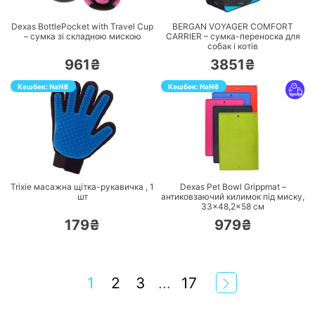
Dexas BottlePocket with Travel Cup
BERGAN VOYAGER COMFORT
– сумка зі складною мискою
CARRIER – сумка-переноска для
собак і котів
961₴
3851₴
Кешбек:
NaN
₴
Кешбек:
NaN
₴
ПЕРЕЙТИ
ПЕРЕЙТИ
Trixie масажна щітка-рукавичка ,
1
Dexas Pet Bowl Grippmat –
шт
антиковзаючий килимок під миску,
33×48,2×58 см
179₴
979₴
1
2
3
...
17