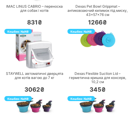
IMAC LINUS CABRIO – переноска
Dexas Pet Bowl Grippmat –
для собак і котів
антиковзаючий килимок під миску,
43×57×76 cм
831₴
1266₴
Кешбек:
NaN
₴
Кешбек:
NaN
₴
ПЕРЕЙТИ
ПЕРЕЙТИ
STAYWELL автоматичні дверцята
Dexas Flexible Suction Lid –
для котів вагою до 7 кг
герметична кришка для консерв,
10,2 см
3062₴
345₴
Кешбек:
NaN
₴
Кешбек:
NaN
₴
ПЕРЕЙТИ
ПЕРЕЙТИ