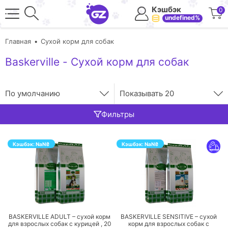
Кэшбэк
0
undefined%
Главная
Сухой корм для собак
Baskerville - Сухой корм для собак
По умолчанию
Показывать
20
Фильтры
Кэшбэк:
NaN
₴
Кэшбэк:
NaN
₴
ПЕРЕЙТИ
ПЕРЕЙТИ
BASKERVILLE ADULT – сухой корм
BASKERVILLE SENSITIVE – сухой
для взрослых собак с курицей ,
20
корм для взрослых собак с