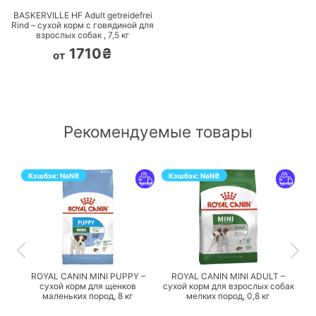
BASKERVILLE HF Adult getreidefrei
Rind – сухой корм с говядиной для
взрослых собак ,
7,5
кг
1710₴
от
Рекомендуемые товары
Кэшбэк:
NaN
₴
Кэшбэк:
NaN
₴
ПЕРЕЙТИ
ПЕРЕЙТИ
ROYAL CANIN MINI PUPPY –
ROYAL CANIN MINI ADULT –
сухой корм для щенков
сухой корм для взрослых собак
маленьких пород,
8 кг
мелких пород,
0,8 кг