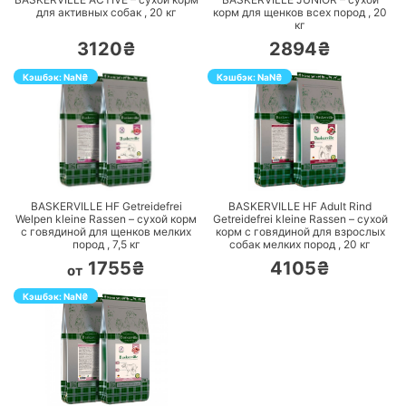
для активных собак ,
20
кг
корм для щенков всех пород ,
20
кг
3120₴
2894₴
Кэшбэк:
NaN
₴
Кэшбэк:
NaN
₴
ПЕРЕЙТИ
ПЕРЕЙТИ
BASKERVILLE HF Getreidefrei
BASKERVILLE HF Adult Rind
Welpen kleine Rassen – сухой корм
Getreidefrei kleine Rassen – сухой
с говядиной для щенков мелких
корм с говядиной для взрослых
пород ,
7,5
кг
собак мелких пород ,
20
кг
1755₴
4105₴
от
Кэшбэк:
NaN
₴
ПЕРЕЙТИ