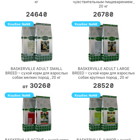
кг
чувствительным пищеварением ,
20
кг
2464₴
2678₴
Кэшбэк:
NaN
₴
Кэшбэк:
NaN
₴
ПЕРЕЙТИ
ПЕРЕЙТИ
BASKERVILLE ADULT SMALL
BASKERVILLE ADULT LARGE
BREED – сухой корм для взрослых
BREED – сухой корм для взрослых
собак мелких пород ,
20
кг
собак крупных пород ,
20
кг
3026₴
2852₴
от
Кэшбэк:
NaN
₴
Кэшбэк:
NaN
₴
ПЕРЕЙТИ
ПЕРЕЙТИ
BASKERVILLE ACTIVE – сухой корм
BASKERVILLE JUNIOR – сухой