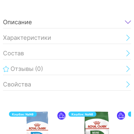
Описание
Характеристики
Состав
Отзывы
(0)
Свойства
Кэшбэк:
NaN
₴
Кэшбэк:
NaN
₴
К