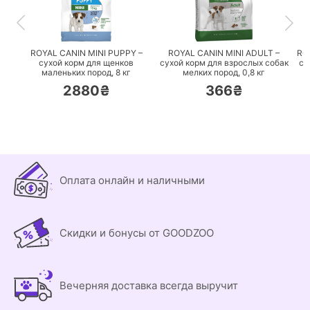
ПЕРЕЙТИ
ПЕРЕЙТИ
ROYAL CANIN MINI PUPPY –
ROYAL CANIN MINI ADULT –
RO
сухой корм для щенков
сухой корм для взрослых собак
су
маленьких пород,
8 кг
мелких пород,
0,8 кг
2880₴
366₴
Оплата онлайн и наличными
Скидки и бонусы от GOODZOO
Вечерняя доставка всегда выручит