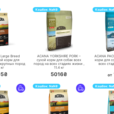
Кэшбэк:
NaN
₴
Кэшбэк:
Na
ЕРЕЙТИ
ПЕРЕЙТИ
 Large Breed
ACANA YORKSHIRE PORK –
ACANA PACI
ой корм для
сухой корм для собак всех
корм для с
 крупных пород
пород на всех стадиях жизни ,
всех ста
кг
11.4
кг
05₴
5016₴
от
Кэшбэк:
NaN
₴
Кэшбэк:
Na