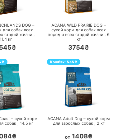
ПЕРЕЙТИ
ПЕРЕЙТИ
NCHLANDS DOG –
ACANA WILD PRAIRIE DOG –
м для собак всех
сухой корм для собак всех
ех стадий жизни ,
пород и всех стадий жизни ,
6
11.4
кг
кг
545₴
3754₴
N
₴
Кэшбэк:
NaN
₴
ПЕРЕЙТИ
ПЕРЕЙТИ
Coast – сухой корм
ACANA Adult Dog – сухой корм
ля собак ,
14.5
кг
для взрослых собак ,
2
кг
084₴
1408₴
от