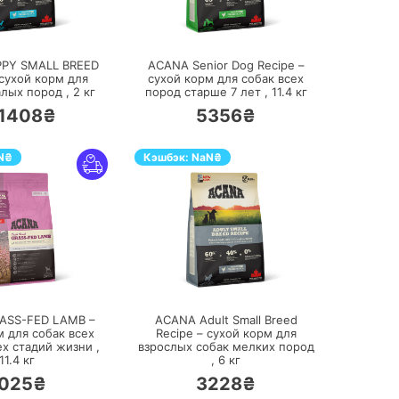
ПЕРЕЙТИ
ПЕРЕЙТИ
PY SMALL BREED
ACANA Senior Dog Recipe –
 сухой корм для
сухой корм для собак всех
лых пород ,
2
кг
пород старше 7 лет ,
11.4
кг
1408₴
5356₴
N
₴
Кэшбэк:
NaN
₴
ПЕРЕЙТИ
ПЕРЕЙТИ
ASS-FED LAMB –
ACANA Adult Small Breed
м для собак всех
Recipe – сухой корм для
ех стадий жизни ,
взрослых собак мелких пород
11.4
кг
,
6
кг
025₴
3228₴