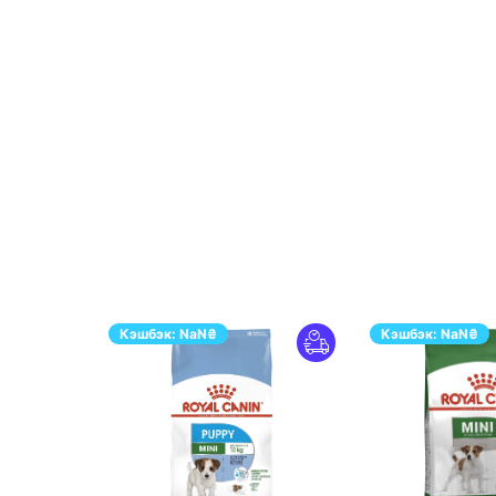
Кэшбэк:
NaN
₴
Кэшбэк:
NaN
₴
ПЕРЕЙТИ
ПЕ