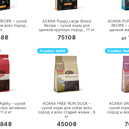
ЕРЕЙТИ
ПЕРЕЙТИ
ECIPE – сухой
ACANA Puppy Large Breed
ACANA PUP
в всех пород ,
Recipe – сухой корм для
RECIPE –
кг
щенков крупных пород ,
17
кг
щенков ма
28₴
7510₴
от
Кэшбэк:
NaN
₴
Кэшбэк:
Na
ЕРЕЙТИ
ПЕРЕЙТИ
ility – сухой
ACANA FREE-RUN DUCK –
ACANA GR
слых активных
сухой корм для собак всех
сухой кор
,
11.4
кг
пород и всех стадий жизни ,
6
пород и вс
кг
384₴
4500₴
7