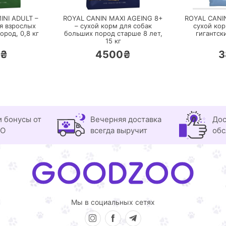
INI ADULT –
ROYAL CANIN MAXI AGEING 8+
ROYAL CANI
я взрослых
– сухой корм для собак
сухой ко
пород,
0,8 кг
больших пород старше 8 лет,
гигантск
15 кг
6₴
4500₴
3
и бонусы от
Вечерняя доставка
Дос
OO
всегда выручит
обс
Мы в социальных сетях