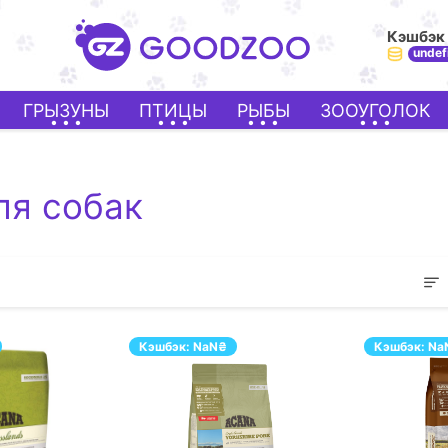
Кэшбэк
undef
ГРЫЗУНЫ
ПТИЦЫ
РЫБЫ
ЗООУГОЛОК
ля собак
Кэшбэк:
NaN
₴
Кэшбэк:
Na