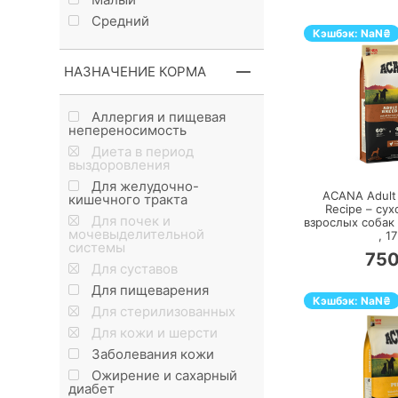
Средний
Кэшбэк:
NaN
₴
НАЗНАЧЕНИЕ КОРМА
Аллергия и пищевая
непереносимость
Диета в период
П
выздоровления
Для желудочно-
ACANA Adult
кишечного тракта
Recipe – сух
Для почек и
взрослых собак
мочевыделительной
,
17
сиcтемы
75
Для суставов
Для пищеварения
Кэшбэк:
NaN
₴
Для стерилизованных
Для кожи и шерсти
Заболевания кожи
Ожирение и сахарный
диабет