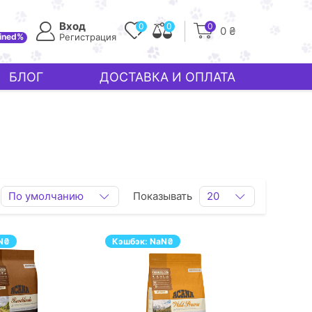
Вход
0
0
0
0 ₴
ined%
Регистрация
БЛОГ
ДОСТАВКА И ОПЛАТА
По умолчанию
Показывать
20
N
₴
Кэшбэк:
NaN
₴