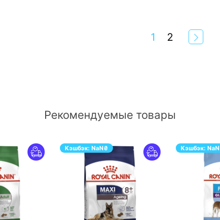
1
2
Рекомендуемые товары
Кэшбэк:
NaN
₴
Кэшбэк:
NaN
РЕЙТИ
ПЕРЕЙТИ