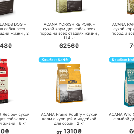
ЕРЕЙТИ
ПЕРЕЙТИ
LANDS DOG –
ACANA YORKSHIRE PORK –
ACANA RA
я собак всех
сухой корм для собак всех
сухой кор
тадий жизни ,
2
пород на всех стадиях жизни ,
пород и вс
г
11,4
кг
448₴
6256₴
7
Кэшбэк:
NaN
₴
Кэшбэк:
Na
ЕРЕЙТИ
ПЕРЕЙТИ
 Recipe– сухой
ACANA Prairie Poultry – сухой
ACANA Wild 
для собак всех
корм с курицей и индейкой
с рыбой д
й жизни ,
6
кг
для собак ,
2
кг
40₴
1310₴
6
от