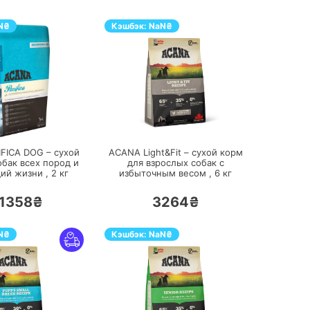
N
₴
Кэшбэк:
NaN
₴
ПЕРЕЙТИ
ПЕРЕЙТИ
FICA DOG – сухой
ACANA Light&Fit – сухой корм
обак всех пород и
для взрослых собак с
дий жизни ,
2
кг
избыточным весом ,
6
кг
1358₴
3264₴
N
₴
Кэшбэк:
NaN
₴