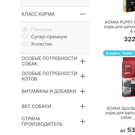
П
КЛАСC КОРМА
ACANA PUPPY R
корм для щенко
Премиум
6
Супер-премиум
32
Холистик
Кэшбэк:
NaN
₴
ОСОБЫЕ ПОТРЕБНОСТИ
СОБАК
ОСОБЫЕ ПОТРЕБНОСТИ
КОТОВ
ВИТАМИНЫ И ДОБАВКИ
П
ВЕС СОБАКИ
ACANA Sport&Ag
корм для взро
собак 
СТРАНА
ПРОИЗВОДИТЕЛЬ
5
от