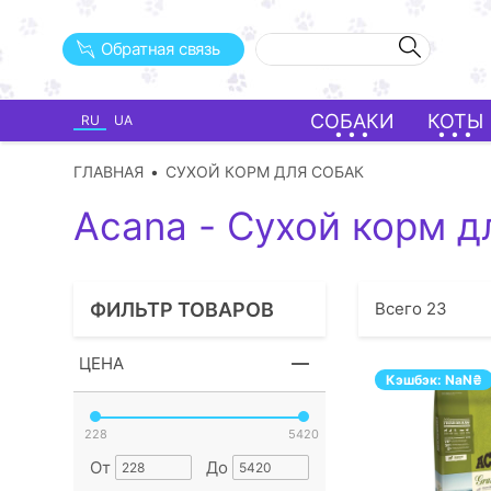
Обратная связь
СОБАКИ
КОТЫ
RU
UA
ГЛАВНАЯ
СУХОЙ КОРМ ДЛЯ СОБАК
Acana - Сухой корм д
ФИЛЬТР ТОВАРОВ
Всего
23
ЦЕНА
Кэшбэк:
NaN
₴
228
5420
От
До