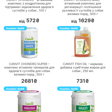
комплекс з хондроїтином для
вітамінний комплекс для
підтримки і відновлення здоров'я
регенерації і поліпшення
суглобів у собак ,
100
г
рухливості суглобів у собак
великих порід ,
500
г
572₴
1629₴
від
від
Кешбек:
NaN
₴
Кешбек:
NaN
₴
ПЕРЕЙТИ
ПЕРЕЙТИ
CANVIT CHONDRO SUPER –
CANVIT FISH OIL – кормова
комплекс вітамінів і мінералів для
добавка з риб'ячим жиром для
здоров'я суглобів для собак
собак ,
250
мл.
великих порід ,
500
г
2681₴
731₴
Кешбек:
NaN
₴
Кешбек:
NaN
₴