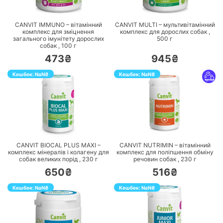
ПЕРЕЙТИ
ПЕРЕЙТИ
CANVIT IMMUNO – вітамінний
CANVIT MULTI – мультивітамінний
комплекс для зміцнення
комплекс для дорослих собак ,
загального імунітету дорослих
500
г
собак ,
100
г
473₴
945₴
Кешбек:
NaN
₴
Кешбек:
NaN
₴
ПЕРЕЙТИ
ПЕРЕЙТИ
CANVIT BIOCAL PLUS MAXI –
CANVIT NUTRIMIN – вітамінний
комплекс мінералів і колагену для
комплекс для поліпшення обміну
собак великих порід ,
230
г
речовин собак ,
230
г
650₴
516₴
Кешбек:
NaN
₴
Кешбек:
NaN
₴