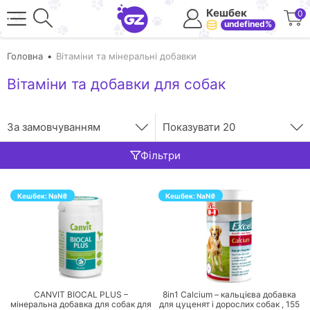
Кешбек
0
undefined%
Головна
Вітаміни та мінеральні добавки
Вітаміни та добавки для собак
За замовчуванням
Показувати
20
Фільтри
Кешбек:
NaN
₴
Кешбек:
NaN
₴
ПЕРЕЙТИ
ПЕРЕЙТИ
CANVIT BIOCAL PLUS –
8in1 Calcium – кальцієва добавка
мінеральна добавка для собак для
для цуценят і дорослих собак ,
155