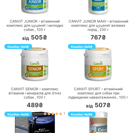
ПЕРЕЙТИ
ПЕРЕЙТИ
CANVIT JUNIOR – вітамінний
CANVIT JUNIOR MAXI – вітамінний
комплекс для цуценят і молодих
комплекс для цуценят великих
собак ,
100
г
порід ,
230
г
505₴
767₴
від
Кешбек:
NaN
₴
Кешбек:
NaN
₴
ПЕРЕЙТИ
ПЕРЕЙТИ
CANVIT SENIOR – комплекс
CANVIT SPORT – вітамінний
вітамінів і мінералів для літніх
комплекс для собак при
собак ,
100
г
підвищених навантаженнях ,
100
г
489₴
507₴
від
1
Кешбек:
NaN
₴
Кешбек:
NaN
₴