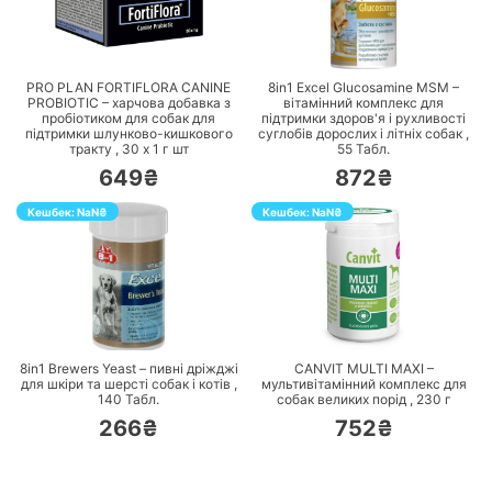
ПЕРЕЙТИ
ПЕРЕЙТИ
PRO PLAN FORTIFLORA CANINE
8in1 Excel Glucosamine MSM –
PROBIOTIC – харчова добавка з
вітамінний комплекс для
пробіотиком для собак для
підтримки здоров'я і рухливості
підтримки шлунково-кишкового
суглобів дорослих і літніх собак ,
тракту ,
30 х 1 г
шт
55
Табл.
649₴
872₴
Кешбек:
NaN
₴
Кешбек:
NaN
₴
ПЕРЕЙТИ
ПЕРЕЙТИ
8in1 Brewers Yeast – пивні дріжджі
CANVIT MULTI MAXI –
для шкіри та шерсті собак і котів ,
мультивітамінний комплекс для
140
Табл.
собак великих порід ,
230
г
266₴
752₴