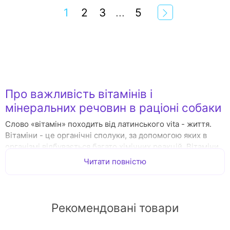
1
2
3
...
5
Про важливість вітамінів і
мінеральних речовин в раціоні собаки
Слово «вітамін» походить від латинського vita - життя.
Вітаміни - це органічні сполуки, за допомогою яких в
організмі відбувається багато хімічних реакцій. Вітаміни
підвищують стійкість до інфекційних захворювань, а в
Читати повністю
період хвороби сприяють швидкому одужанню. Дефіцит
вітамінів в організмі собаки призводить до порушення
його найважливіших функцій. Вітаміни потрібні організму
в незначних кількостях. Але і в малих дозах вони
Рекомендовані товари
позитивно впливають на обмін речовин, стимулюють ріст,
покращують шерсть собаки, зміцнюють м'язову, кісткову,