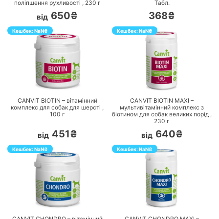
поліпшення рухливості ,
230
г
Табл.
650₴
368₴
від
Кешбек:
NaN
₴
Кешбек:
NaN
₴
ПЕРЕЙТИ
ПЕРЕЙТИ
CANVIT BIOTIN – вітамінний
CANVIT BIOTIN MAXI –
комплекс для собак для шерсті ,
мультивітамінний комплекс з
100
г
біотином для собак великих порід ,
230
г
451₴
640₴
від
від
Кешбек:
NaN
₴
Кешбек:
NaN
₴
ПЕРЕЙТИ
ПЕРЕЙТИ
CANVIT CHONDRO – вітамінний
CANVIT CHONDRO MAXI –