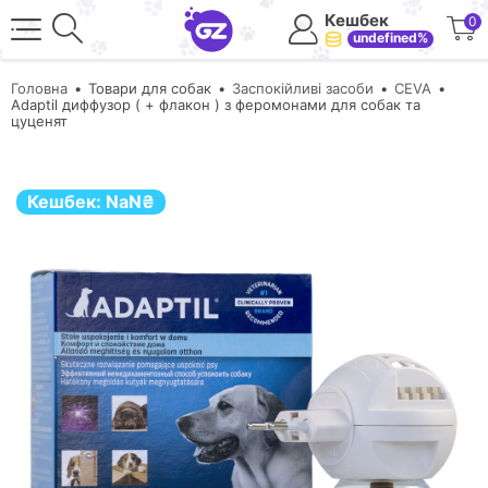
Кешбек
0
undefined%
Головна
Товари для собак
Заспокійливі засоби
CEVA
Adaptil диффузор ( + флакон ) з феромонами для собак та
цуценят
Кешбек:
NaN
₴