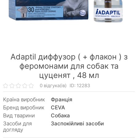
Adaptil диффузор ( + флакон ) з
феромонами для собак та
цуценят ,
48 мл
0 відгука(ів)
ID: 12283
Країна виробник
Франція
Бренд виробник
CEVA
Вид тварини
Собака
Засоби для
Заспокійливі засоби
догляду