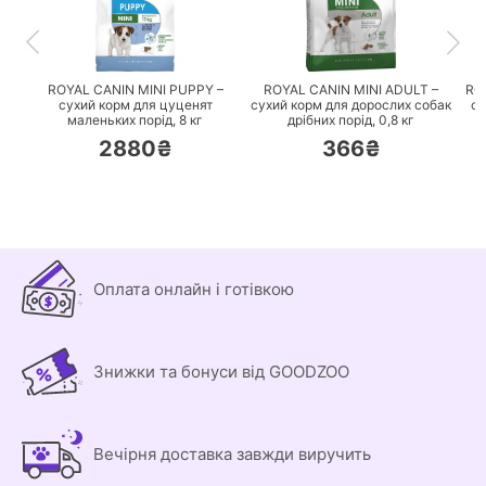
ПЕРЕЙТИ
ПЕРЕЙТИ
ROYAL CANIN MINI PUPPY –
ROYAL CANIN MINI ADULT –
RO
сухий корм для цуценят
сухий корм для дорослих собак
су
маленьких порід,
8 кг
дрібних порід,
0,8 кг
2880₴
366₴
Оплата онлайн і готівкою
Знижки та бонуси від GOODZOO
Вечірня доставка завжди виручить