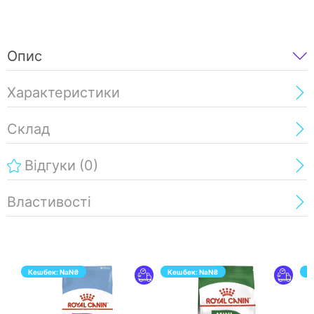
Опис
Характеристики
Склад
Відгуки
(0)
Властивості
Кешбек:
NaN
₴
Кешбек:
NaN
₴
К