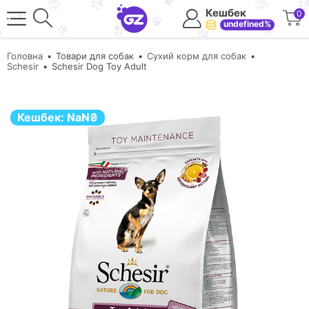
Кешбек
0
undefined%
Головна
Товари для собак
Сухий корм для собак
Schesir
Schesir Dog Toy Adult
Кешбек:
NaN
₴