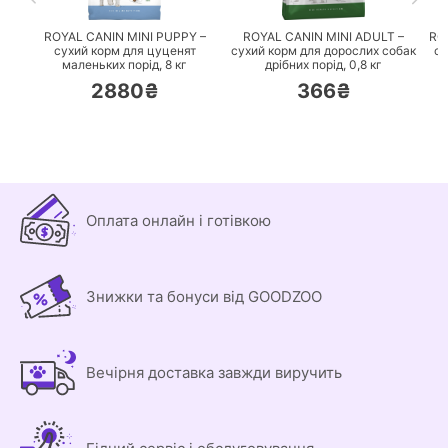
ROYAL CANIN MINI PUPPY –
ROYAL CANIN MINI ADULT –
RO
сухий корм для цуценят
сухий корм для дорослих собак
су
маленьких порід,
8 кг
дрібних порід,
0,8 кг
2880₴
366₴
Оплата онлайн і готівкою
Знижки та бонуси від GOODZOO
Вечірня доставка завжди виручить