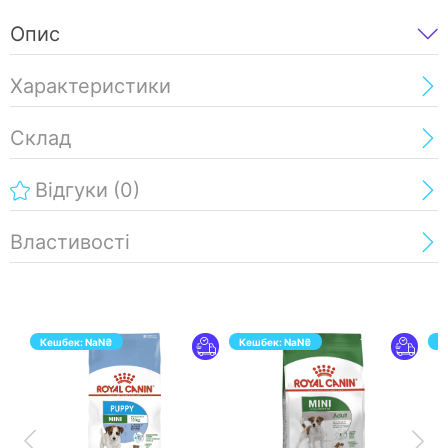
Опис
Характеристики
Склад
Відгуки
(0)
Властивості
Кешбек:
NaN
₴
Кешбек:
NaN
₴
К
ПЕРЕЙТИ
ПЕРЕЙТИ