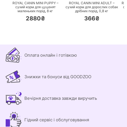
ROYAL CANIN MINI PUPPY –
ROYAL CANIN MINI ADULT –
RO
сухий корм для цуценят
сухий корм для дорослих собак
су
маленьких порід,
8 кг
дрібних порід,
0,8 кг
2880₴
366₴
Оплата онлайн і готівкою
Знижки та бонуси від GOODZOO
Вечірня доставка завжди виручить
Гідний сервіс і обслуговування