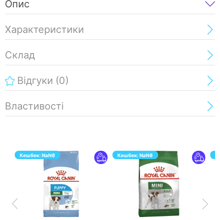
Опис
Характеристики
Склад
Відгуки
(0)
Властивості
Кешбек:
NaN
₴
Кешбек:
NaN
₴
К
ПЕРЕЙТИ
ПЕРЕЙТИ