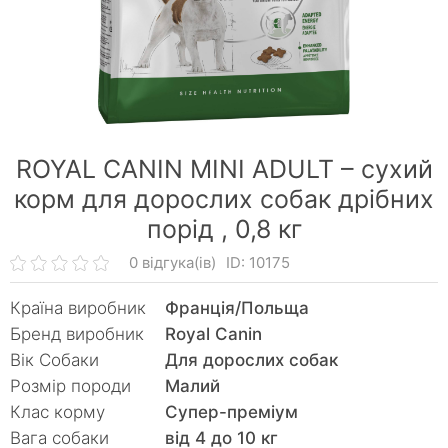
ROYAL CANIN MINI ADULT – сухий
корм для дорослих собак дрібних
порід ,
0,8 кг
0 відгука(ів)
ID: 10175
Країна виробник
Франція/Польща
Бренд виробник
Royal Canin
Вік Собаки
Для дорослих собак
Розмір породи
Малий
Клас корму
Супер-преміум
Вага собаки
від 4 до 10 кг