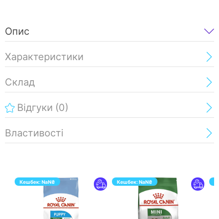
Опис
Характеристики
Склад
Відгуки
(0)
Властивості
Кешбек:
NaN
₴
Кешбек:
NaN
₴
К