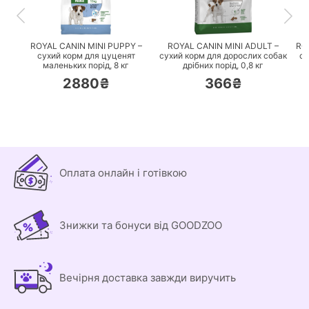
ПЕРЕЙТИ
ПЕРЕЙТИ
ROYAL CANIN MINI PUPPY –
ROYAL CANIN MINI ADULT –
RO
сухий корм для цуценят
сухий корм для дорослих собак
су
маленьких порід,
8 кг
дрібних порід,
0,8 кг
2880₴
366₴
Оплата онлайн і готівкою
Знижки та бонуси від GOODZOO
Вечірня доставка завжди виручить