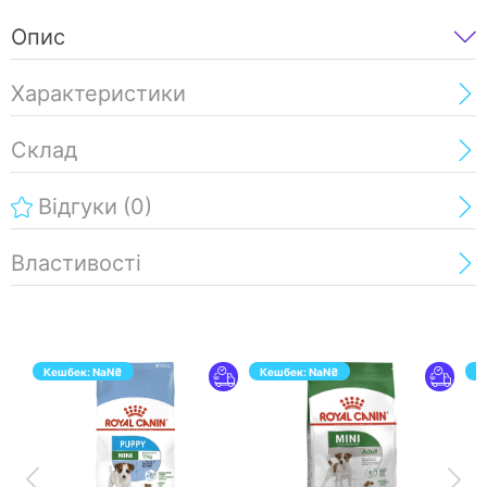
Опис
Характеристики
Склад
Відгуки
(0)
Властивості
Кешбек:
NaN
₴
Кешбек:
NaN
₴
К
ПЕРЕЙТИ
ПЕРЕЙТИ