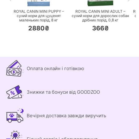
ROYAL CANIN MINI PUPPY –
ROYAL CANIN MINI ADULT –
RO
сухий корм для цуценят
сухий корм для дорослих собак
су
маленьких порід,
8 кг
дрібних порід,
0,8 кг
2880₴
366₴
Оплата онлайн і готівкою
Знижки та бонуси від GOODZOO
Вечірня доставка завжди виручить