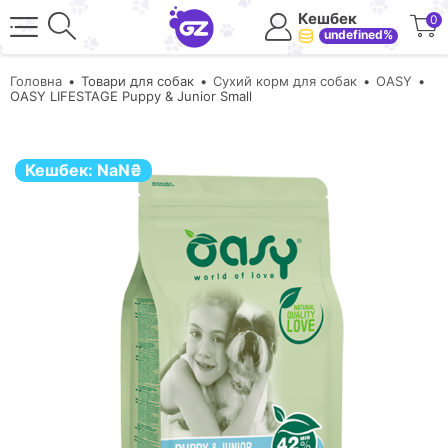
Кешбек
0
undefined%
Головна
Товари для собак
Сухий корм для собак
OASY
OASY LIFESTAGE Puppy & Junior Small
Кешбек:
NaN
₴