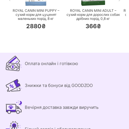
ROYAL CANIN MINI PUPPY –
ROYAL CANIN MINI ADULT –
RO
сухий корм для цуценят
сухий корм для дорослих собак
су
маленьких порід,
8 кг
дрібних порід,
0,8 кг
2880₴
366₴
Оплата онлайн і готівкою
Знижки та бонуси від GOODZOO
Вечірня доставка завжди виручить