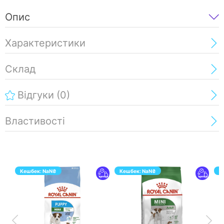
Опис
Характеристики
Склад
Відгуки
(0)
Властивості
Кешбек:
NaN
₴
Кешбек:
NaN
₴
К
ПЕРЕЙТИ
ПЕРЕЙТИ