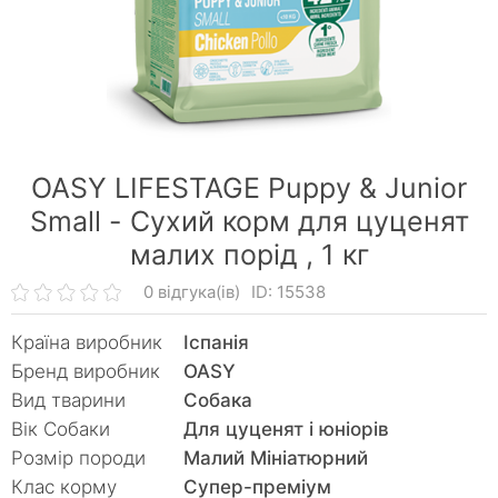
OASY LIFESTAGE Puppy & Junior
Small - Сухий корм для цуценят
малих порід ,
1 кг
0 відгука(ів)
ID: 15538
Країна виробник
Іспанія
Бренд виробник
OASY
Вид тварини
Собака
Вік Собаки
Для цуценят і юніорів
Розмір породи
Малий Мініатюрний
Клас корму
Супер-преміум