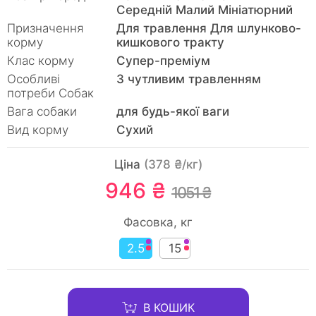
Середній Малий Мініатюрний
Призначення
Для травлення Для шлунково-
корму
кишкового тракту
Клас корму
Супер-преміум
Особливі
З чутливим травленням
потреби Собак
Вага собаки
для будь-якої ваги
Вид корму
Сухий
Ціна
(378 ₴/кг)
946 ₴
1051 ₴
Фасовка, кг
2.5
15
В КОШИК