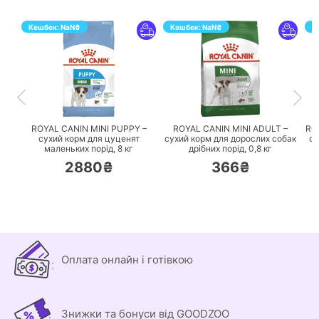
Кешбек:
NaN
₴
Кешбек:
NaN
₴
К
ПЕРЕЙТИ
ПЕРЕЙТИ
ROYAL CANIN MINI PUPPY –
ROYAL CANIN MINI ADULT –
RO
сухий корм для цуценят
сухий корм для дорослих собак
су
маленьких порід,
8 кг
дрібних порід,
0,8 кг
2880₴
366₴
Оплата онлайн і готівкою
Знижки та бонуси від GOODZOO