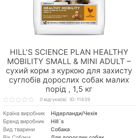
HILL'S SCIENCE PLAN HEALTHY
MOBILITY SMALL & MINI ADULT –
сухий корм з куркою для захисту
суглобів дорослих собак малих
порід ,
1,5 кг
0 відгука(ів)
ID: 11439
Країна виробник
Нідерланди/Чехія
Бренд виробник
Hill`s
Вид тварини
Собака
Вік Собаки
Для дорослих собак