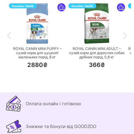
Кешбек:
NaN
₴
Кешбек:
NaN
₴
К
ПЕРЕЙТИ
ПЕРЕЙТИ
ROYAL CANIN MINI PUPPY –
ROYAL CANIN MINI ADULT –
RO
сухий корм для цуценят
сухий корм для дорослих собак
су
маленьких порід,
8 кг
дрібних порід,
0,8 кг
2880₴
366₴
Оплата онлайн і готівкою
Знижки та бонуси від GOODZOO