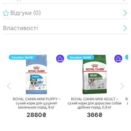
Відгуки
(0)
Властивості
Кешбек:
NaN
₴
Кешбек:
NaN
₴
К
ПЕРЕЙТИ
ПЕРЕЙТИ
ROYAL CANIN MINI PUPPY –
ROYAL CANIN MINI ADULT –
RO
сухий корм для цуценят
сухий корм для дорослих собак
су
маленьких порід,
8 кг
дрібних порід,
0,8 кг
2880₴
366₴