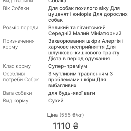
Вид тварини
Собака
Вік Собаки
Для собак похилого віку Для
цуценят і юніорів Для дорослих
собак
Розмір породи
Великий та гігантський
Середній Малий Мініатюрний
Призначення
Захворювання шкіри Алергія і
корму
харчове несприйняття Для
шлунково-кишкового тракту
Дієта в період одужання
Клас корму
Супер-преміум
Особливі
З чутливим травленням З
потреби Собак
проблемами шкіри Для
вибагливих
Вага собаки
для будь-якої ваги
Вид корму
Сухий
Ціна
(555 ₴/кг)
1110 ₴