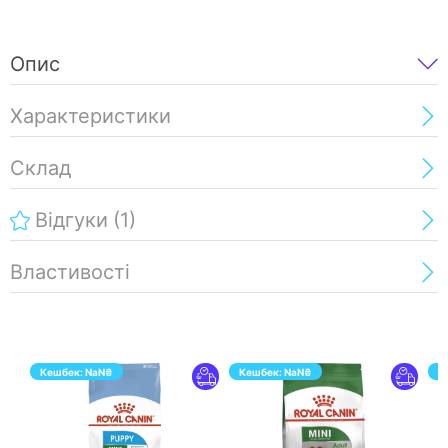
Опис
Характеристики
Склад
Відгуки
(1)
Властивості
Кешбек:
NaN
₴
Кешбек:
NaN
₴
К