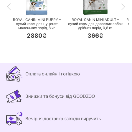
ПЕРЕЙТИ
ПЕРЕЙТИ
ROYAL CANIN MINI PUPPY –
ROYAL CANIN MINI ADULT –
RO
сухий корм для цуценят
сухий корм для дорослих собак
су
маленьких порід,
8 кг
дрібних порід,
0,8 кг
2880₴
366₴
Оплата онлайн і готівкою
Знижки та бонуси від GOODZOO
Вечірня доставка завжди виручить