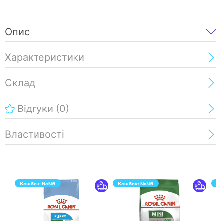
Опис
Характеристики
Склад
Відгуки
(0)
Властивості
Кешбек:
NaN
₴
Кешбек:
NaN
₴
К