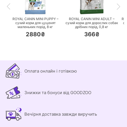
ПЕРЕЙТИ
ПЕРЕЙТИ
ROYAL CANIN MINI PUPPY –
ROYAL CANIN MINI ADULT –
RO
сухий корм для цуценят
сухий корм для дорослих собак
су
маленьких порід,
8 кг
дрібних порід,
0,8 кг
2880₴
366₴
Оплата онлайн і готівкою
Знижки та бонуси від GOODZOO
Вечірня доставка завжди виручить