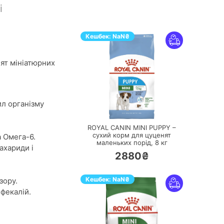
і
Кешбек:
NaN
₴
ят мініатюрних
ил організму
ПЕРЕЙТИ
ROYAL CANIN MINI PUPPY –
сухий корм для цуценят
 Омега-6.
маленьких порід,
8 кг
ахариди і
2880₴
Кешбек:
NaN
₴
зору.
фекалій.