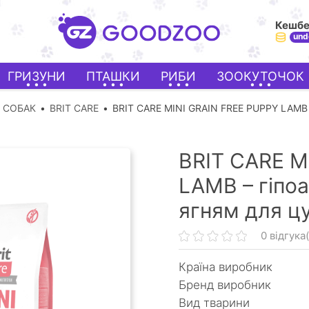
Кешб
und
ГРИЗУНИ
ПТАШКИ
РИБИ
ЗООКУТОЧОК
 СОБАК
BRIT CARE
BRIT CARE MINI GRAIN FREE PUPPY LAMB
BRIT CARE M
LAMB – гіпо
ягням для ц
0 відгука(
Країна виробник
Бренд виробник
Вид тварини