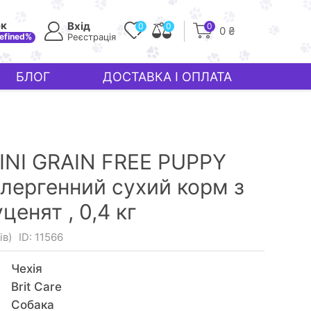
ек
Вхід
0
0
0
0 ₴
efined%
Реєстрація
БЛОГ
ДОСТАВКА І ОПЛАТА
INI GRAIN FREE PUPPY
алергенний сухий корм з
уценят ,
0,4 кг
ів)
ID: 11566
Чехія
Brit Care
Собака