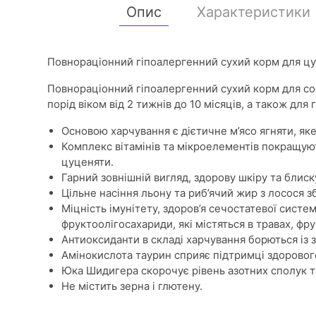
Опис
Характеристики
Повнораціонний гіпоалергенний сухий корм для цуц
Повнораціонний гіпоалергенний сухий корм для соб
порід віком від 2 тижнів до 10 місяців, а також для
Основою харчування є дієтичне м’ясо ягняти, як
Комплекс вітамінів та мікроелементів покращую
цуценяти.
Гарний зовнішній вигляд, здорову шкіру та блиск
Цільне насіння льону та риб’ячий жир з лосося
Міцність імунітету, здоров’я сечостатевої сист
фруктоолігосахариди, які містяться в травах, фру
Антиоксиданти в складі харчування борються із 
Амінокислота таурин сприяє підтримці здоровог
Юка Шидигера скорочує рівень азотних сполук та
Не містить зерна і глютену.