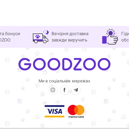
та бонуси
Вечірня доставка
Гід
DZOO
завжди виручить
обс
Ми в соціальних мережах