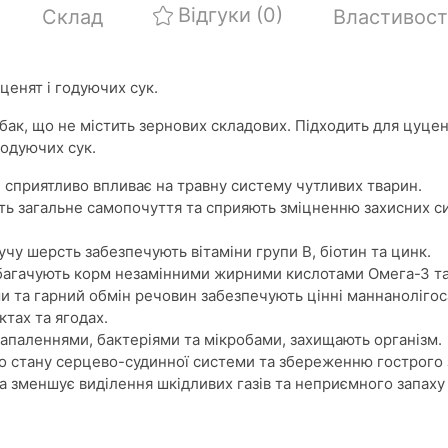
Відгуки
(0)
Склад
Властивост
енят і годуючих сук.
ак, що не містить зернових складових. Підходить для цуцен
 годуючих сук.
е сприятливо впливає на травну систему чутливих тварин.
ть загальне самопочуття та сприяють зміцненню захисних с
учу шерсть забезпечують вітаміни групи В, біотин та цинк.
 збагачують корм незамінними жирними кислотами Омега-З та
еми та гарний обмін речовин забезпечують цінні маннанолігос
ктах та ягодах.
запаленнями, бактеріями та мікробами, захищають організм.
о стану серцево-судинної системи та збереженню гострого 
 зменшує виділення шкідливих газів та неприємного запаху 