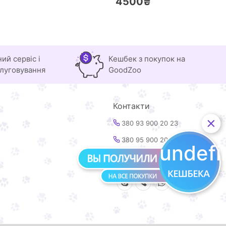
4500₴
ний сервіс і
Кешбек з покупок на
луговування
GoodZoo
Контакти
380 93 900 20 23
380 95 900 20 23
undef
info@goodzoo.com.ua