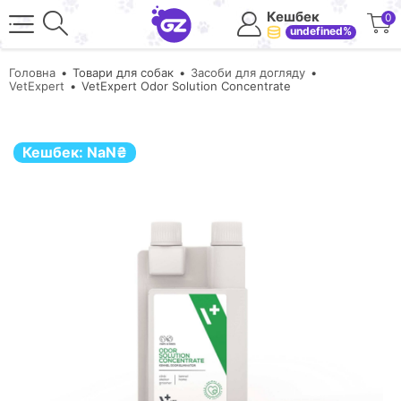
Кешбек
0
undefined%
Головна
Товари для собак
Засоби для догляду
VetExpert
VetExpert Odor Solution Concentrate
Кешбек:
NaN
₴