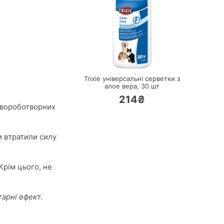
ПЕРЕЙТИ
Trixie універсальні серветки з
алое вера,
30 шт
214₴
 хвороботворних
и втратили силу
Крім цього, не
арні ефект.