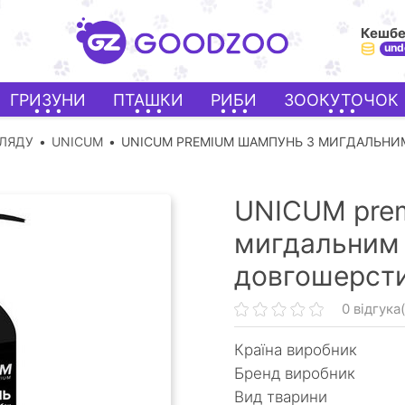
Кешб
und
ГРИЗУНИ
ПТАШКИ
РИБИ
ЗООКУТОЧОК
ГЛЯДУ
UNICUM
UNICUM PREMIUM ШАМПУНЬ З МИГДАЛЬНИ
UNICUM pre
мигдальним
довгошерсти
0 відгука(
Країна виробник
Бренд виробник
Вид тварини