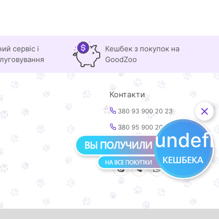
ний сервіс і
Кешбек з покупок на
луговування
GoodZoo
Контакти
380 93 900 20 23
380 95 900 20 23
undef
info@goodzoo.com.ua