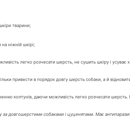
шкіри тварини;
на ніжній шкірі;
ливість легко розчесати шерсть, не сушить шкіру і усуває
льки привести в порядок довгу шерсть собаки, а й відновит
енню колтунів, даючи можливість легко розчесати шерсть. 
ду за довгошерстими собаками і цуценятами. Має антипаразит