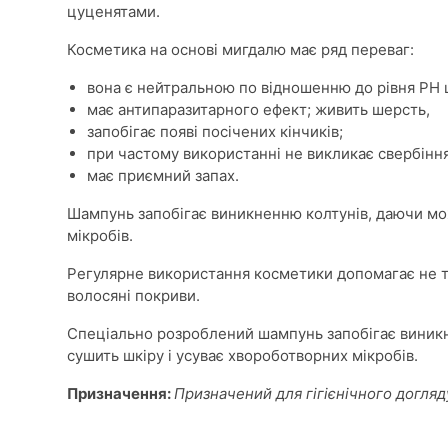
цуценятами.
Косметика на основі мигдалю має ряд переваг:
вона є нейтральною по відношенню до рівня РН 
має антипаразитарного ефект; живить шерсть,
запобігає появі посічених кінчиків;
при частому використанні не викликає свербіння 
має приємний запах.
Шампунь запобігає виникненню колтунів, даючи мож
мікробів.
Регулярне використання косметики допомагає не ті
волосяні покриви.
Спеціально розроблений шампунь запобігає виникн
сушить шкіру і усуває хвороботворних мікробів.
Призначення:
Призначений для гігієнічного догля