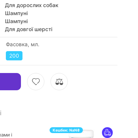
Для дорослих собак
Шампуні
Шампуні
Для довгої шерсті
Фасовка, мл.
200
і
Кешбек:
NaN
₴
ками і