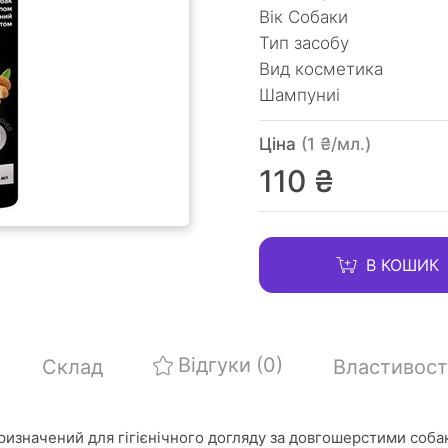
Вік Собаки
Тип засобу
Вид косметика
Шампуниі
Ціна
(1 ₴/мл.)
110 ₴
В КОШИК
Відгуки
(0)
Склад
Властивост
изначений для гігієнічного догляду за довгошерстими соба