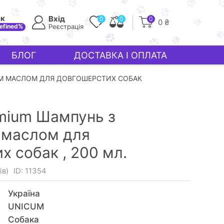
ек
Вхід
0
0
0
0 ₴
efined%
Реєстрація
БЛОГ
ДОСТАВКА І ОПЛАТА
М МАСЛОМ ДЛЯ ДОВГОШЕРСТИХ СОБАК
mium Шампунь з
 маслом для
х собак ,
200 мл.
ів)
ID: 11354
Україна
UNICUM
Собака