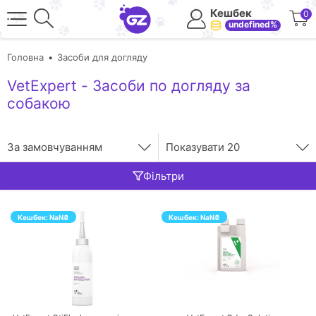
Кешбек
0
undefined%
Головна
Засоби для догляду
VetExpert - Засоби по догляду за
собакою
За замовчуванням
Показувати
20
Фільтри
Кешбек:
NaN
₴
Кешбек:
NaN
₴
ПЕРЕЙТИ
ПЕРЕЙТИ