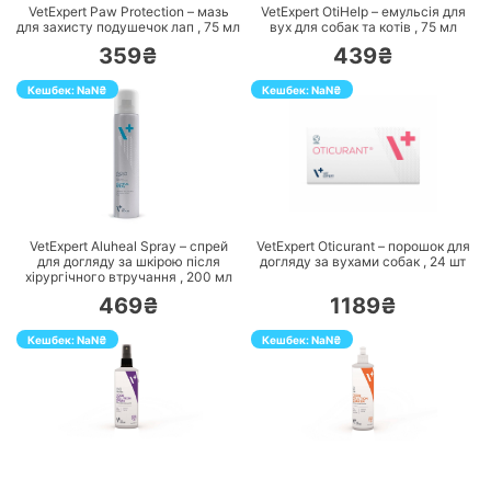
VetExpert Paw Protection – мазь
VetExpert OtiHelp – емульсія для
для захисту подушечок лап ,
75
мл
вух для собак та котів ,
75
мл
359₴
439₴
Кешбек:
NaN
₴
Кешбек:
NaN
₴
ПЕРЕЙТИ
ПЕРЕЙТИ
VetExpert Aluheal Spray – спрей
VetExpert Oticurant – порошок для
для догляду за шкірою після
догляду за вухами собак ,
24
шт
хірургічного втручання ,
200
мл
469₴
1189₴
Кешбек:
NaN
₴
Кешбек:
NaN
₴
ПЕРЕЙТИ
ПЕРЕЙТИ