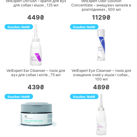
VetExpert OtiFlush – краплі для вух
VetExpert Odor Solution
для собак і кішок ,
125
мл
Concentrate – знищувач запахів в
розплідниках ,
500
мл
449₴
1129₴
Кешбек:
NaN
₴
Кешбек:
NaN
₴
ПЕРЕЙТИ
ПЕРЕЙТИ
VetExpert Ear Cleanser – тонік для
VetExpert Eye Cleanser – тонік для
вух для собак і котів ,
75
мл
очищення очей у кішок і собак ,
100
мл
439₴
489₴
Кешбек:
NaN
₴
Кешбек:
NaN
₴
ПЕРЕЙТИ
ПЕРЕЙТИ