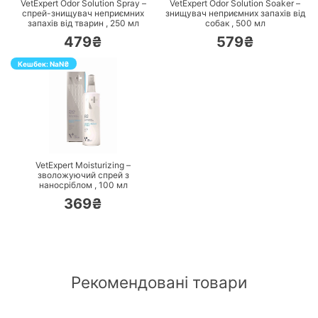
VetExpert Odor Solution Spray –
VetExpert Odor Solution Soaker –
спрей-знищувач неприємних
знищувач неприємних запахів від
запахів від тварин ,
250
мл
собак ,
500
мл
479₴
579₴
Кешбек:
NaN
₴
ПЕРЕЙТИ
VetExpert Moisturizing –
зволожуючий спрей з
наносріблом ,
100
мл
369₴
Рекомендовані товари