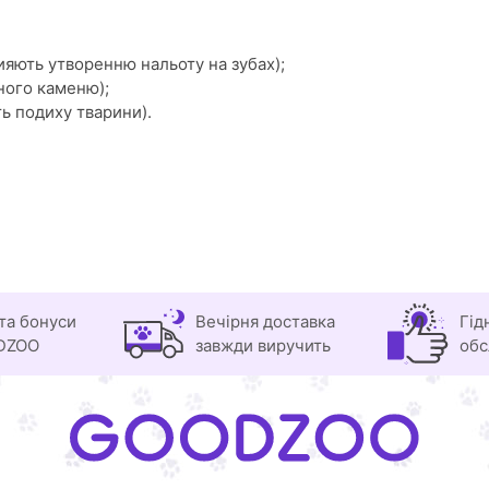
рияють утворенню нальоту на зубах);
ного каменю);
ть подиху тварини).
та бонуси
Вечірня доставка
Гід
DZOO
завжди виручить
обс