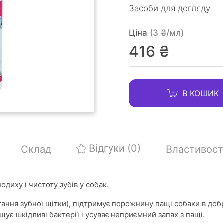
Засоби для догляду
Ціна
(3 ₴/мл)
416 ₴
В КОШИК
Відгуки
(0)
Склад
Властивост
подиху і чистоту зубів у собак.
ання зубної щітки), підтримує порожнину пащі собаки в доб
нищує шкідливі бактерії і усуває неприємний запах з пащі.