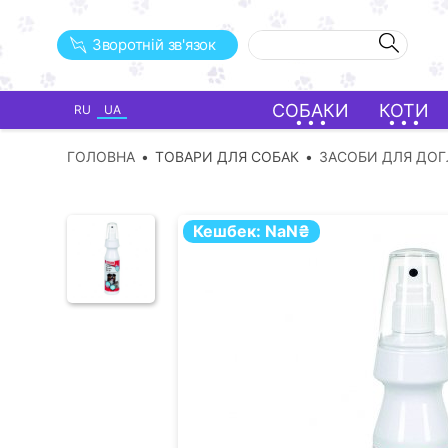
Зворотній зв'язок
СОБАКИ
КОТИ
RU
UA
ГОЛОВНА
ТОВАРИ ДЛЯ СОБАК
ЗАСОБИ ДЛЯ ДО
Кешбек:
NaN
₴