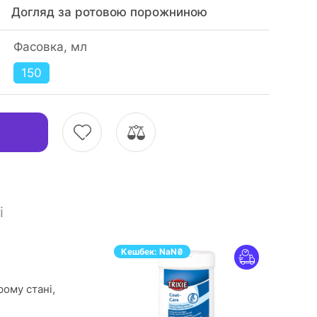
Догляд за ротовою порожниною
Фасовка, мл
150
і
Кешбек:
NaN
₴
рому стані,