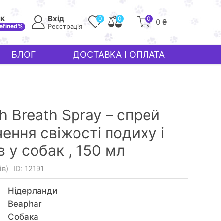
ек
Вхід
0
0
0
0 ₴
efined%
Реєстрація
БЛОГ
ДОСТАВКА І ОПЛАТА
h Breath Spray – спрей
ення свіжості подиху і
в у собак ,
150 мл
ів)
ID: 12191
Нідерланди
Beaphar
Собака