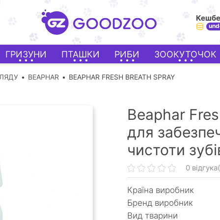
Кешб
und
ГРИЗУНИ
ПТАШКИ
РИБИ
ЗООКУТОЧОК
ГЛЯДУ
BEAPHAR
BEAPHAR FRESH BREATH SPRAY
Beaphar Fres
для забезпеч
чистоти зубі
0 відгука(
Країна виробник
Бренд виробник
Вид тварини