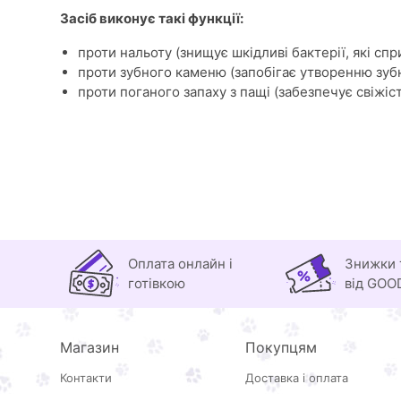
Засіб виконує такі функції:
проти нальоту (знищує шкідливі бактерії, які сп
проти зубного каменю (запобігає утворенню зуб
проти поганого запаху з пащі (забезпечує свіжіс
Оплата онлайн і
Знижки 
готівкою
від GOO
Магазин
Покупцям
Контакти
Доставка і оплата