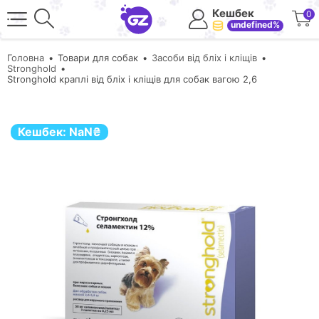
Кешбек
0
undefined%
Головна
Товари для собак
Засоби від бліх і кліщів
Stronghold
Stronghold краплі від бліх і кліщів для собак вагою 2,6
Кешбек:
NaN
₴