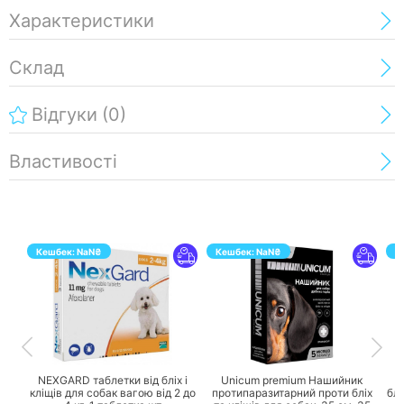
Характеристики
Склад
Відгуки
(0)
Властивості
Кешбек:
NaN
₴
Кешбек:
NaN
₴
К
ПЕРЕЙТИ
ПЕРЕЙТИ
NEXGARD таблетки від бліх і
Unicum premium Нашийник
U
кліщів для собак вагою від 2 до
протипаразитарний проти бліх
блі