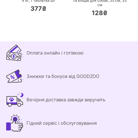
4 кг,
1 таблетка шт
та кліщів для собак, 35 см,
35
см
377₴
128₴
Оплата онлайн і готівкою
Знижки та бонуси від GOODZOO
Вечірня доставка завжди виручить
Гідний сервіс і обслуговування