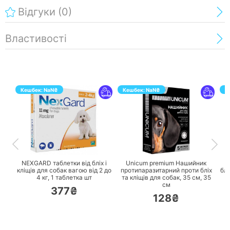
Відгуки
(0)
Властивості
Кешбек:
NaN
₴
Кешбек:
NaN
₴
К
ПЕРЕЙТИ
ПЕРЕЙТИ
NEXGARD таблетки від бліх і
Unicum premium Нашийник
U
кліщів для собак вагою від 2 до
протипаразитарний проти бліх
блі
4 кг,
1 таблетка шт
та кліщів для собак, 35 см,
35
см
377₴
128₴