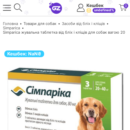
Кешбек
0
undefined%
Головна
Товари для собак
Засоби від бліх і кліщів
Simparica
Simparica жувальна таблетка від бліх і кліщів для собак вагою 20
Кешбек:
NaN
₴