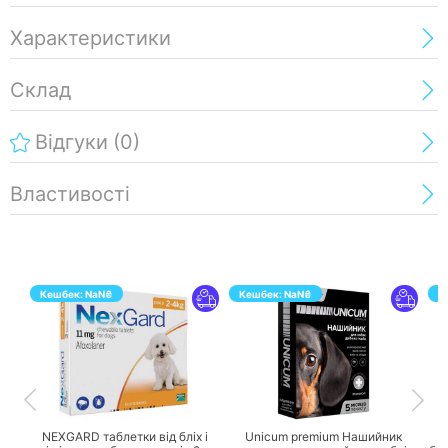
Характеристики
Склад
Відгуки
(0)
Властивості
Кешбек:
NaN
₴
Кешбек:
NaN
₴
К
ПЕРЕЙТИ
ПЕРЕЙТИ
NEXGARD таблетки від бліх і
Unicum premium Нашийник
U