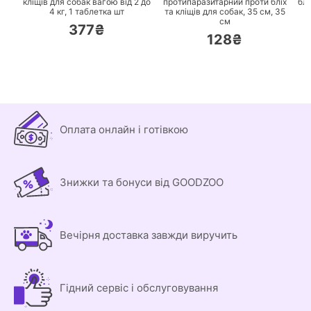
кліщів для собак вагою від 2 до
протипаразитарний проти бліх
блі
4 кг,
1 таблетка шт
та кліщів для собак, 35 см,
35
см
377₴
128₴
Оплата онлайн і готівкою
Знижки та бонуси від GOODZOO
Вечірня доставка завжди виручить
Гідний сервіс і обслуговування