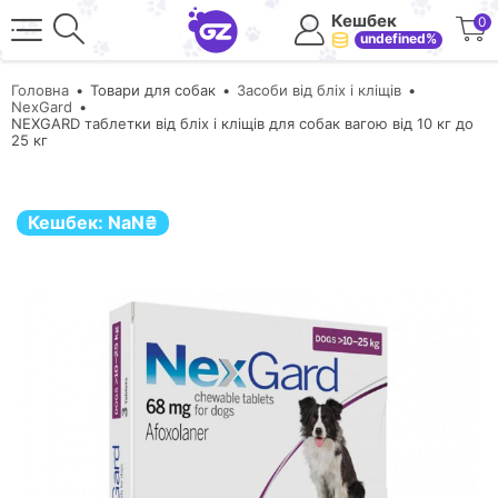
Кешбек
0
undefined%
Головна
Товари для собак
Засоби від бліх і кліщів
NexGard
NEXGARD таблетки від бліх і кліщів для собак вагою від 10 кг до
25 кг
Кешбек:
NaN
₴