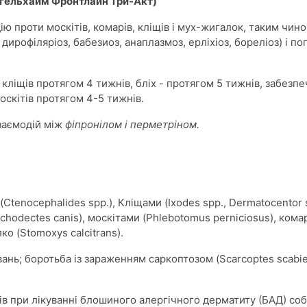
 Інгельхайм Фронтлайн Три-Акт)
ію проти москітів, комарів, кліщів і мух-жигалок, таким чи
дирофіляріоз, бабезиоз, анаплазмоз, ерліхіоз, бореліоз) і 
кліщів протягом 4 тижнів, бліх - протягом 5 тижнів, забезпе
оскітів протягом 4-5 тижнів.
заємодій між
фіпронілом і перметріном.
(Ctenocephalides spp.), Кліщами (Ixodes spp., Dermatocentor 
Trichodectes canis), москітами (Phlebotomus perniciosus), ком
лко (Stomoxys calcitrans).
ь; боротьба із зараженням саркоптозом (Scarcoptes scabiei 
ів при лікуванні блошиного алергічного дерматиту (БАД) соб