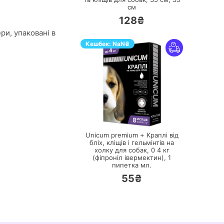
см
128₴
ери, упаковані в
Кешбек:
NaN
₴
ПЕРЕЙТИ
Unicum premium + Краплі від
бліх, кліщів і гельмінтів на
холку для собак, 0 4 кг
(фіпроніл івермектин),
1
пипетка мл.
55₴