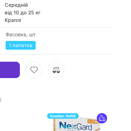
Середній
від 10 до 25 кг
Краплі
Фасовка, шт
1 пипетка
і
Кешбек:
NaN
₴