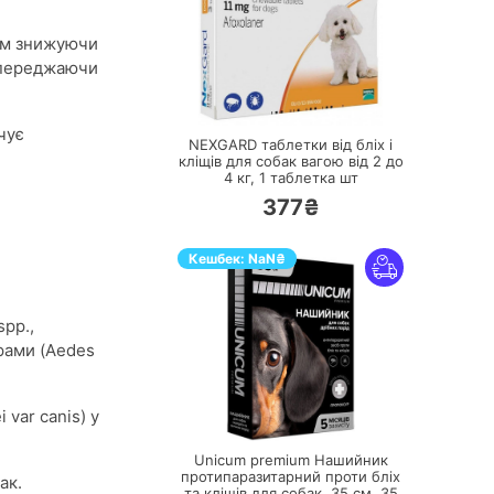
ном знижуючи
попереджаючи
ПЕРЕЙТИ
чує
NEXGARD таблетки від бліх і
кліщів для собак вагою від 2 до
4 кг,
1 таблетка шт
377₴
Кешбек:
NaN
₴
spp.,
арами (Aedes
ПЕРЕЙТИ
var canis) у
Unicum premium Нашийник
протипаразитарний проти бліх
ак.
та кліщів для собак, 35 см,
35