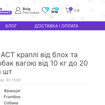
ек
Вхід
0
0
0
0 ₴
efined%
Реєстрація
БЛОГ
ДОСТАВКА І ОПЛАТА
-ACT краплі від блох та
обак вагою від 10 кг до 20
а шт
ів)
ID: 11281
Франція
Frontline
Собака