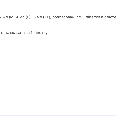
 мл (M) 4 мл (L) і 6 мл (XL), розфасовані по 3 піпетки в бліст
ціна вказана за 1 піпетку.