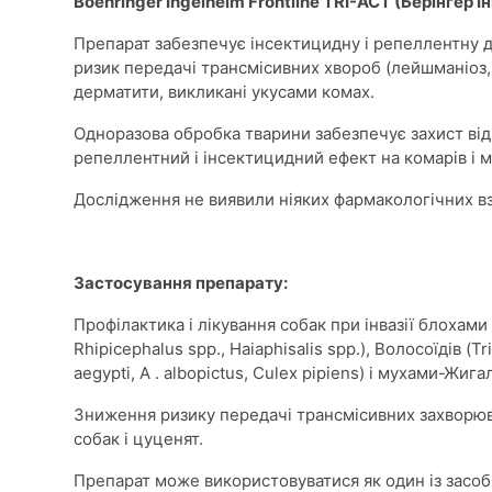
Boehringer Ingelheim Frontline TRI-ACT (Берінгер
Препарат забезпечує інсектицидну і репеллентну д
ризик передачі трансмісивних хвороб (лейшманіоз, 
дерматити, викликані укусами комах.
Одноразова обробка тварини забезпечує захист від 
репеллентний і інсектицидний ефект на комарів і м
Дослідження не виявили ніяких фармакологічних в
Застосування препарату:
Профілактика і лікування собак при інвазії блохами 
Rhipicephalus spp., Haiaphisalis spp.), Волосоїдів (
aegypti, A . albopictus, Culex pipiens) і мухами-Жига
Зниження ризику передачі трансмісивних захворюван
собак і цуценят.
Препарат може використовуватися як один із засоб