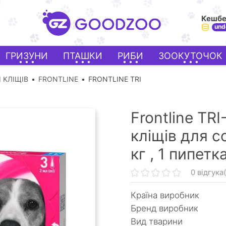
Кешб
und
ГРИЗУНИ
ПТАШКИ
РИБИ
ЗООКУТОЧОК
І КЛІЩІВ
FRONTLINE
FRONTLINE TRI
Frontline TRI
кліщів для с
кг ,
1 пипетк
0 відгука(
Країна виробник
Бренд виробник
Вид тварини