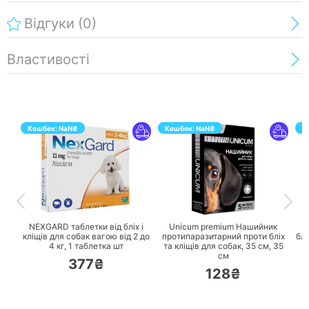
Відгуки
(0)
Властивості
Кешбек:
NaN
₴
Кешбек:
NaN
₴
К
ПЕРЕЙТИ
ПЕРЕЙТИ
NEXGARD таблетки від бліх і
Unicum premium Нашийник
U
кліщів для собак вагою від 2 до
протипаразитарний проти бліх
блі
4 кг,
1 таблетка шт
та кліщів для собак, 35 см,
35
см
377₴
128₴