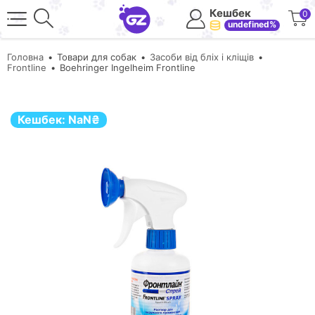
Кешбек
0
undefined%
Головна
Товари для собак
Засоби від бліх і кліщів
Frontline
Boehringer Ingelheim Frontline
Кешбек:
NaN
₴