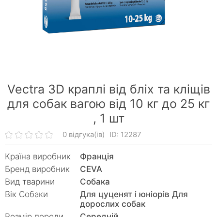
Vectra 3D краплі від бліх та кліщів
для собак вагою від 10 кг до 25 кг
,
1 шт
0 відгука(ів)
ID: 12287
Країна виробник
Франція
Бренд виробник
CEVA
Вид тварини
Собака
Вік Собаки
Для цуценят і юніорів Для
дорослих собак
Розмір породи
Середній