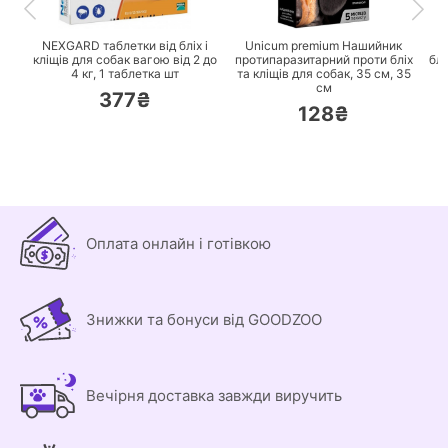
ПЕРЕЙТИ
ПЕРЕЙТИ
NEXGARD таблетки від бліх і
Unicum premium Нашийник
U
кліщів для собак вагою від 2 до
протипаразитарний проти бліх
блі
4 кг,
1 таблетка шт
та кліщів для собак, 35 см,
35
см
377₴
128₴
Оплата онлайн і готівкою
Знижки та бонуси від GOODZOO
Вечірня доставка завжди виручить