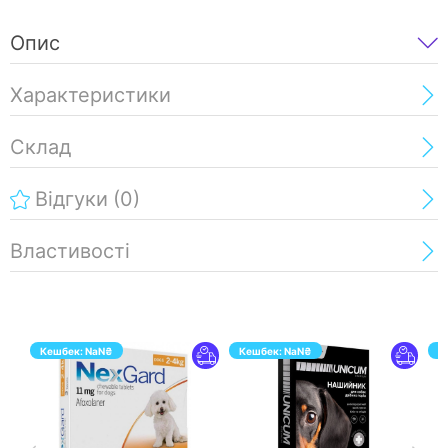
Опис
Характеристики
Склад
Відгуки
(0)
Властивості
Кешбек:
NaN
₴
Кешбек:
NaN
₴
К