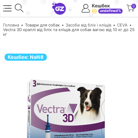
Кешбек
0
undefined%
Головна
Товари для собак
Засоби від бліх і кліщів
CEVA
Vectra 3D краплі від бліх та кліщів для собак вагою від 10 кг до 25
кг
Кешбек:
NaN
₴