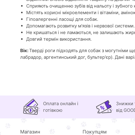
Сприяють очищенню зубів від нальоту і зубного
Містять корисні мікроелементи і вітаміни, амінок
Гіпоалергенні ласощі для собак.
Допомагають розвитку м'язів і нервової системи.
Не кришаться і не ламаються, не залишають жирн
Довгий термін використання.
Вік:
Тверді роги підходять для собак з могутніми щ
лабрадор, аргентинський дог, бультер'єр). Дані ва
Оплата онлайн і
Знижки 
готівкою
від GOO
Магазин
Покупцям