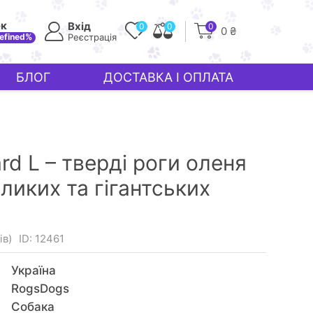
ек
Вхід
0
0
0
0 ₴
efined%
Реєстрація
БЛОГ
ДОСТАВКА І ОПЛАТА
d L – тверді роги оленя
ликих та гігантських
ів)
ID: 12461
Україна
RogsDogs
Собака