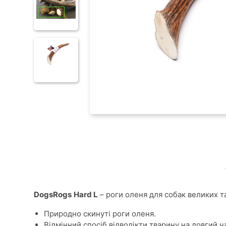
DogsRogs
Hard L
– роги оленя для собак великих та
Природно скинуті роги оленя.
Відмінний спосіб відволікти тварину на довгий ча