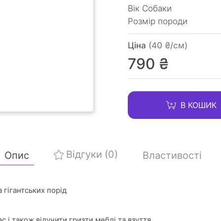
Вік Собаки
Розмір породи
Ціна
(40 ₴/см)
790 ₴
В КОШИК
Відгуки
(0)
Опис
Властивості
 гігантських порід
с і також відучити гризти меблі та взуття.