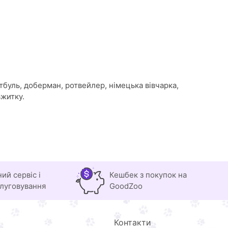
тбуль, доберман, ротвейлер, німецька вівчарка,
вжитку.
ний сервіс і
Кешбек з покупок на
луговування
GoodZoo
Контакти