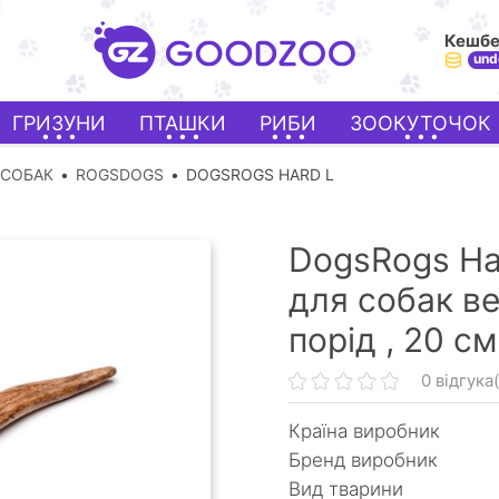
Кешб
und
ГРИЗУНИ
ПТАШКИ
РИБИ
ЗООКУТОЧОК
 СОБАК
ROGSDOGS
DOGSROGS HARD L
DogsRogs Har
для собак ве
порід ,
20 см
0 відгука(
Країна виробник
Бренд виробник
Вид тварини