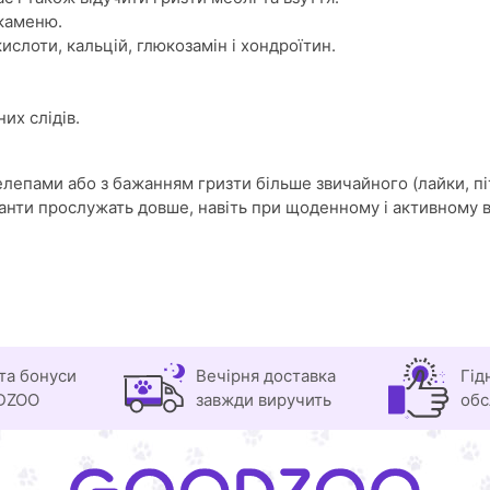
 каменю.
ислоти, кальцій, глюкозамін і хондроїтин.
их слідів.
елепами або з бажанням гризти більше звичайного (лайки, пі
ріанти прослужать довше, навіть при щоденному і активному 
та бонуси
Вечірня доставка
Гід
DZOO
завжди виручить
обс