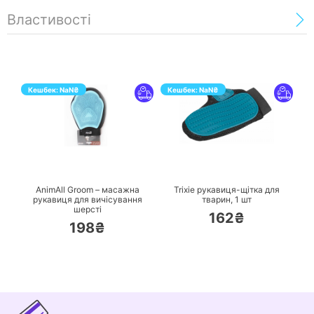
Властивості
Кешбек:
NaN
₴
Кешбек:
NaN
₴
ПЕРЕЙТИ
ПЕРЕЙТИ
AnimAll Groom – масажна
Trixie рукавиця-щітка для
рукавиця для вичісування
тварин,
1 шт
шерсті
162₴
198₴