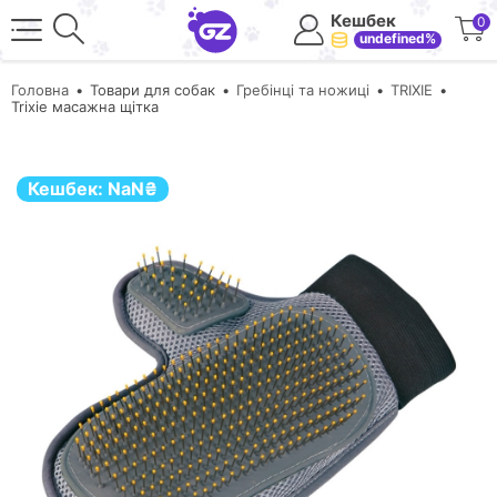
Кешбек
0
undefined%
Головна
Товари для собак
Гребінці та ножиці
TRIXIE
Trixie масажна щітка
Кешбек:
NaN
₴