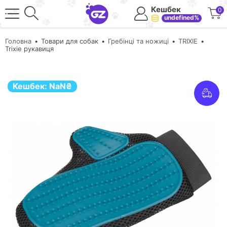
Кешбек
0
undefined%
Головна
Товари для собак
Гребінці та ножиці
TRIXIE
Trixie рукавиця
Кешбек:
NaN
₴