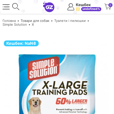
Кешбек
0
undefined%
Головна
Товари для собак
Туалети і пелюшки
Simple Solution
X
Кешбек:
NaN
₴