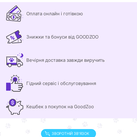
Оплата онлайн і готівкою
Знижки та бонуси від GOODZOO
Вечірня доставка завжди виручить
Гідний сервіс і обслуговування
Кешбек з покупок на GoodZoo
ЗВОРОТНІЙ ЗВ'ЯЗОК