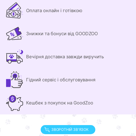
Оплата онлайн і готівкою
Знижки та бонуси від GOODZOO
Вечірня доставка завжди виручить
Гідний сервіс і обслуговування
Кешбек з покупок на GoodZoo
ЗВОРОТНІЙ ЗВ'ЯЗОК