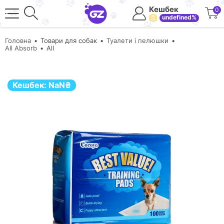
Кешбек
0
undefined%
Головна
Товари для собак
Туалети і пелюшки
All Absorb
All
Кешбек:
NaN
₴