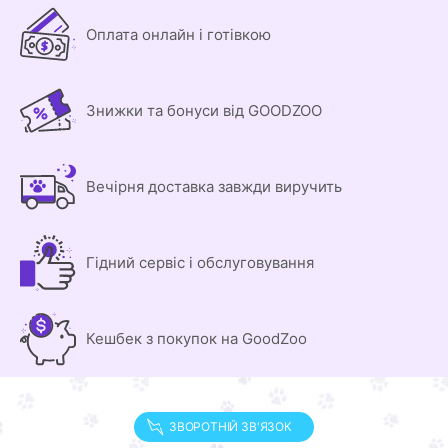
Оплата онлайн і готівкою
Знижки та бонуси від GOODZOO
Вечірня доставка завжди виручить
Гідний сервіс і обслуговування
Кешбек з покупок на GoodZoo
ЗВОРОТНІЙ ЗВ'ЯЗОК