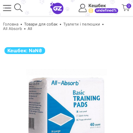
Кешбек
0
undefined%
Головна
Товари для собак
Туалети і пелюшки
All Absorb
All
Кешбек:
NaN
₴