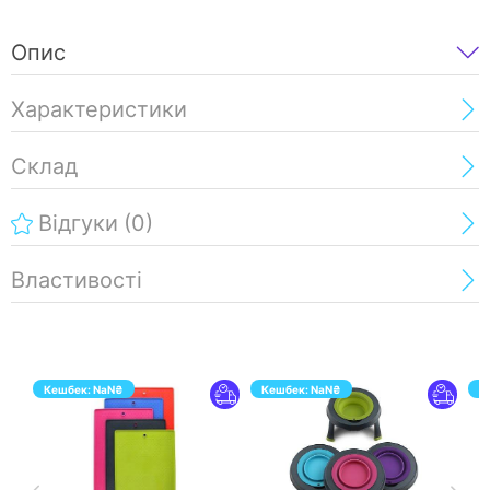
Опис
Характеристики
Склад
Відгуки
(0)
Властивості
Кешбек:
NaN
₴
Кешбек:
NaN
₴
К