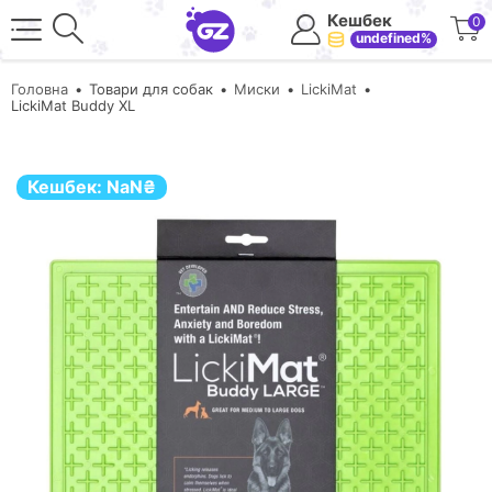
Кешбек
0
undefined%
Головна
Товари для собак
Миски
LickiMat
LickiMat Buddy XL
Кешбек:
NaN
₴