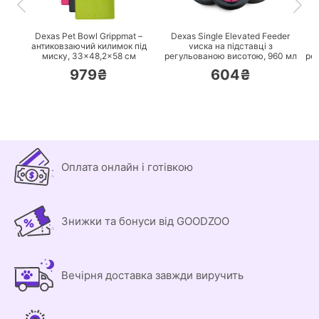
ПЕРЕЙТИ
ПЕРЕЙТИ
Dexas Pet Bowl Grippmat –
Dexas Single Elevated Feeder
D
антиковзаючий килимок під
vиска на підставці з
миску, 33×48,2×58 см
регульованою висотою, 960 мл
ре
979₴
604₴
Оплата онлайн і готівкою
Знижки та бонуси від GOODZOO
Вечірня доставка завжди виручить