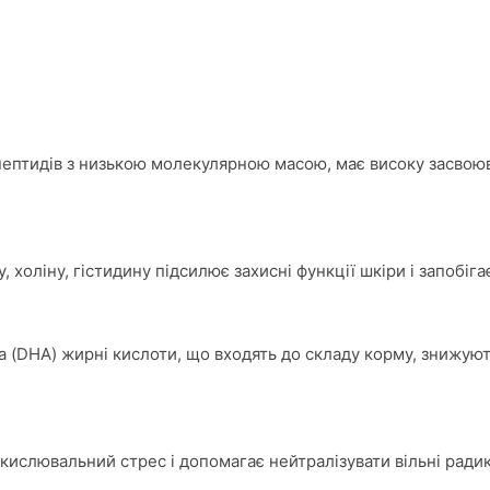
з пептидів з низькою молекулярною масою, має високу засвоюв
 холіну, гістидину підсилює захисні функції шкіри і запобігає
ва (DHA) жирні кислоти, що входять до складу корму, знижуют
кислювальний стрес і допомагає нейтралізувати вільні ради