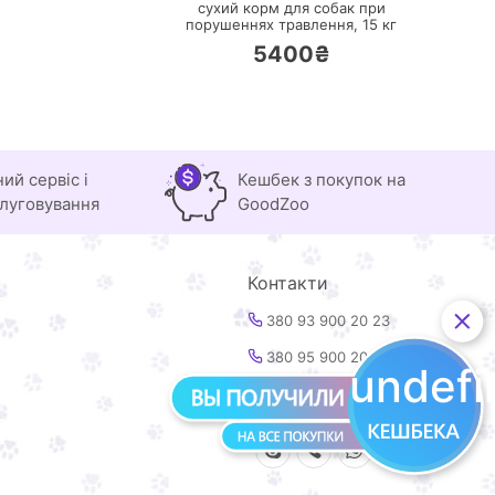
сухий корм для собак при
порушеннях травлення,
15 кг
5400₴
ний сервіс і
Кешбек з покупок на
луговування
GoodZoo
Контакти
380 93 900 20 23
380 95 900 20 23
undef
info@goodzoo.com.ua