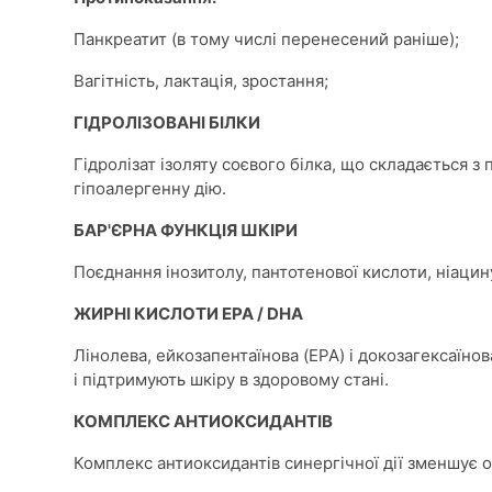
Панкреатит (в тому числі перенесений раніше);
Вагітність, лактація, зростання;
ГІДРОЛІЗОВАНІ БІЛКИ
Гідролізат ізоляту соєвого білка, що складається 
гіпоалергенну дію.
БАР'ЄРНА ФУНКЦІЯ ШКІРИ
Поєднання інозитолу, пантотенової кислоти, ніацину,
ЖИРНІ КИСЛОТИ EPA / DHA
Лінолева, ейкозапентаїнова (EPA) і докозагексаїно
і підтримують шкіру в здоровому стані.
КОМПЛЕКС АНТИОКСИДАНТІВ
Комплекс антиоксидантів синергічної дії зменшує о