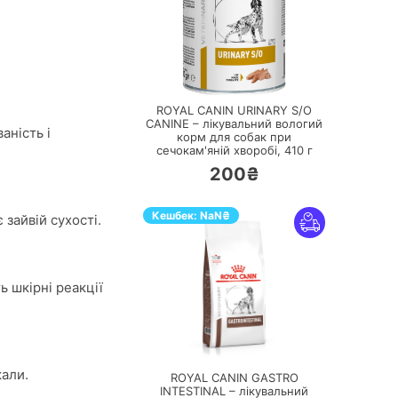
ПЕРЕЙТИ
ROYAL CANIN URINARY S/O
CANINE – лікувальний вологий
аність і
корм для собак при
сечокам'яній хворобі,
410 г
200₴
Кешбек:
NaN
₴
 зайвій сухості.
ь шкірні реакції
ПЕРЕЙТИ
кали.
ROYAL CANIN GASTRO
INTESTINAL – лікувальний