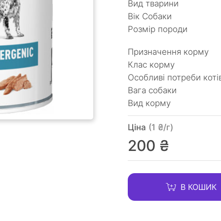
Вид тварини
Вік Собаки
Розмір породи
Призначення корму
Клас корму
Особливі потреби коті
Вага собаки
Вид корму
Ціна
(1 ₴/г)
200 ₴
В КОШИК