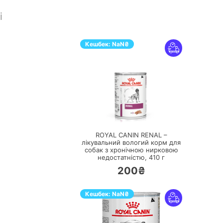
і
Кешбек:
NaN
₴
ПЕРЕЙТИ
ROYAL CANIN RENAL –
лікувальний вологий корм для
собак з хронічною нирковою
недостатністю,
410 г
200₴
Кешбек:
NaN
₴