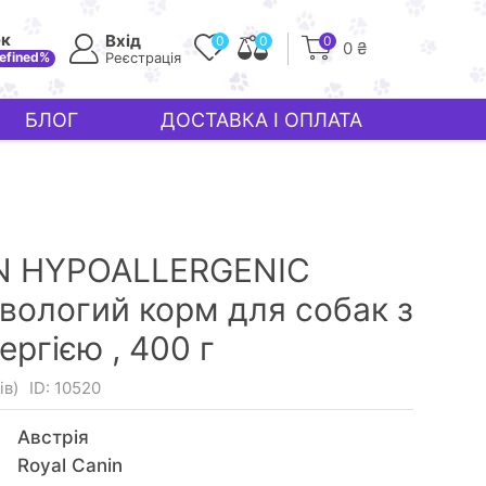
ек
Вхід
0
0
0
0 ₴
efined%
Реєстрація
БЛОГ
ДОСТАВКА І ОПЛАТА
N HYPOALLERGENIC
 вологий корм для собак з
ергією ,
400 г
ів)
ID: 10520
Австрія
Royal Canin