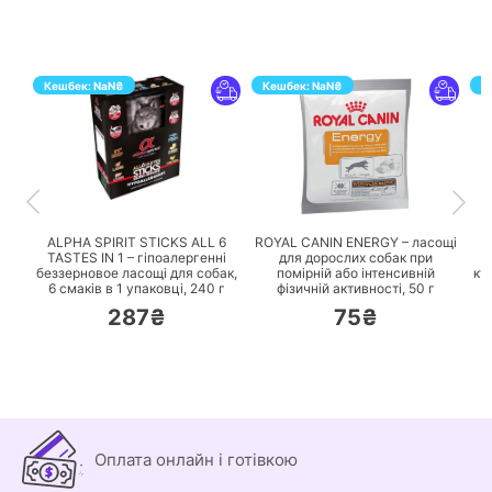
Кешбек:
NaN
₴
Кешбек:
NaN
₴
К
ПЕРЕЙТИ
ПЕРЕЙТИ
ALPHA SPIRIT STICKS ALL 6
ROYAL CANIN ENERGY – ласощі
TASTES IN 1 – гіпоалергенні
для дорослих собак при
беззерновое ласощі для собак,
помірній або інтенсивній
ку
6 смаків в 1 упаковці,
240 г
фізичній активності,
50 г
287₴
75₴
Оплата онлайн і готівкою