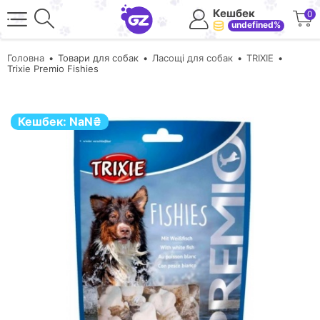
Кешбек
0
undefined%
Головна
Товари для собак
Ласощі для собак
TRIXIE
Trixie Premio Fishies
Кешбек:
NaN
₴