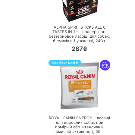
ПЕРЕЙТИ
ALPHA SPIRIT STICKS ALL 6
TASTES IN 1 – гіпоалергенні
беззерновое ласощі для собак,
6 смаків в 1 упаковці,
240 г
287₴
Кешбек:
NaN
₴
ПЕРЕЙТИ
ROYAL CANIN ENERGY – ласощі
для дорослих собак при
помірній або інтенсивній
фізичній активності,
50 г