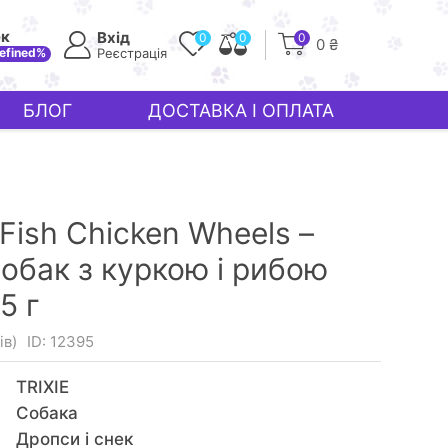
ек
Вхід
0
0
0
0 ₴
efined%
Реєстрація
БЛОГ
ДОСТАВКА І ОПЛАТА
 Fish Chicken Wheels –
обак з куркою і рибою
5 г
ів)
ID: 12395
TRIXIE
Собака
Дропси і снек