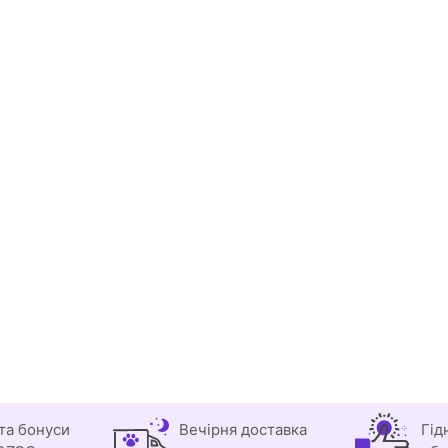
та бонуси
Вечірня доставка
Гід