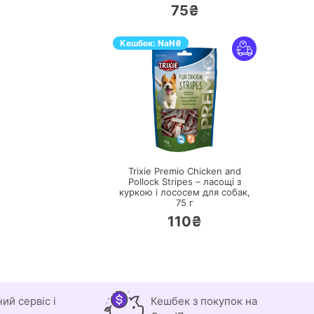
75₴
Кешбек:
NaN
₴
ПЕРЕЙТИ
Trixie Premio Chicken and
Pollock Stripes – ласощі з
куркою і лососем для собак,
75 г
110₴
ний сервіс і
Кешбек з покупок на