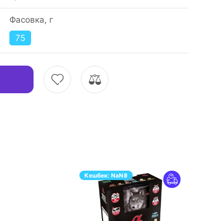
Фасовка, г
75
Кешбек:
NaN
₴