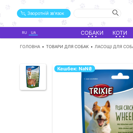
Зворотній зв'язок
СОБАКИ
КОТИ
RU
UA
ГОЛОВНА
ТОВАРИ ДЛЯ СОБАК
ЛАСОЩІ ДЛЯ СОБ
Кешбек:
NaN
₴