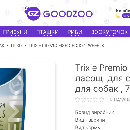
Кешб
und
ГРИЗУНИ
ПТАШКИ
РИБИ
ЗООКУТОЧОК
АК
TRIXIE
TRIXIE PREMIO FISH CHICKEN WHEELS
Trixie Premio
ласощі для с
для собак ,
7
0 відгука(
Бренд виробник
Вид тварини
Вид корму