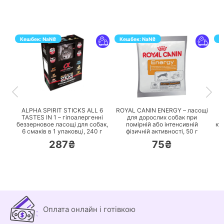
Кешбек:
NaN
₴
Кешбек:
NaN
₴
К
ПЕРЕЙТИ
ПЕРЕЙТИ
ALPHA SPIRIT STICKS ALL 6
ROYAL CANIN ENERGY – ласощі
TASTES IN 1 – гіпоалергенні
для дорослих собак при
беззерновое ласощі для собак,
помірній або інтенсивній
ку
6 смаків в 1 упаковці,
240 г
фізичній активності,
50 г
287₴
75₴
Оплата онлайн і готівкою