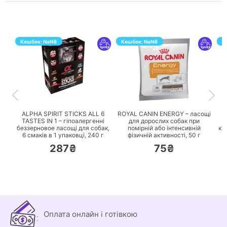
Кешбек:
NaN
₴
Кешбек:
NaN
₴
К
ПЕРЕЙТИ
ПЕРЕЙТИ
ALPHA SPIRIT STICKS ALL 6
ROYAL CANIN ENERGY – ласощі
TASTES IN 1 – гіпоалергенні
для дорослих собак при
беззерновое ласощі для собак,
помірній або інтенсивній
ку
6 смаків в 1 упаковці,
240 г
фізичній активності,
50 г
287₴
75₴
Оплата онлайн і готівкою