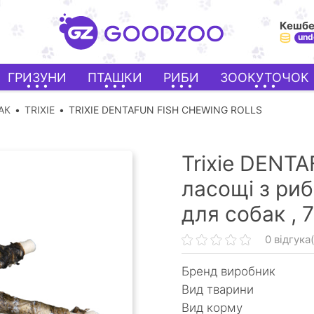
Кешб
und
ГРИЗУНИ
ПТАШКИ
РИБИ
ЗООКУТОЧОК
АК
TRIXIE
TRIXIE DENTAFUN FISH CHEWING ROLLS
Trixie DENTA
ласощі з ри
для собак ,
7
0 відгука(
Бренд виробник
Вид тварини
Вид корму