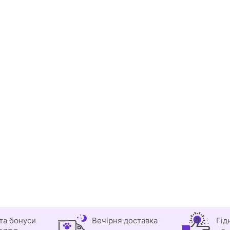
та бонуси
Вечірня доставка
Гід