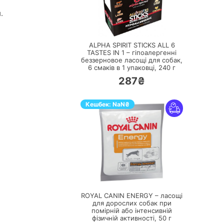
.
ПЕРЕЙТИ
ALPHA SPIRIT STICKS ALL 6
TASTES IN 1 – гіпоалергенні
беззерновое ласощі для собак,
6 смаків в 1 упаковці,
240 г
287₴
Кешбек:
NaN
₴
ПЕРЕЙТИ
ROYAL CANIN ENERGY – ласощі
для дорослих собак при
помірній або інтенсивній
фізичній активності,
50 г