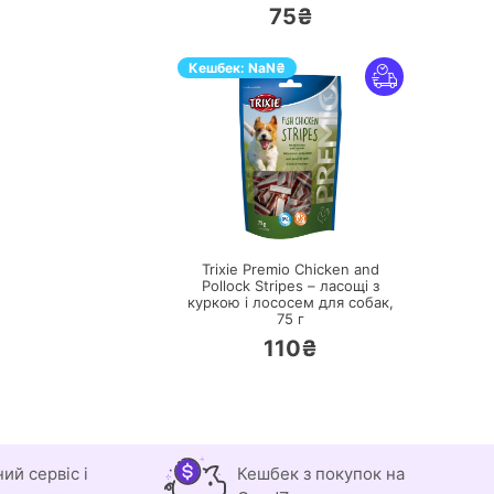
75₴
Кешбек:
NaN
₴
ПЕРЕЙТИ
Trixie Premio Chicken and
Pollock Stripes – ласощі з
куркою і лососем для собак,
75 г
110₴
ний сервіс і
Кешбек з покупок на