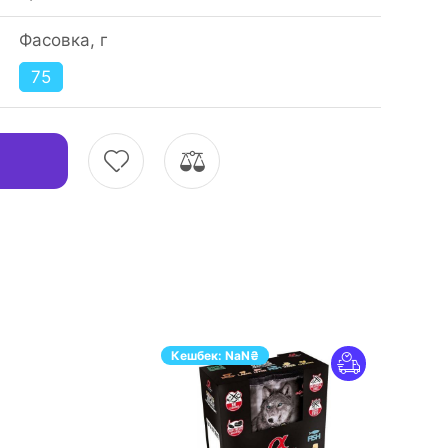
Фасовка, г
75
Кешбек:
NaN
₴