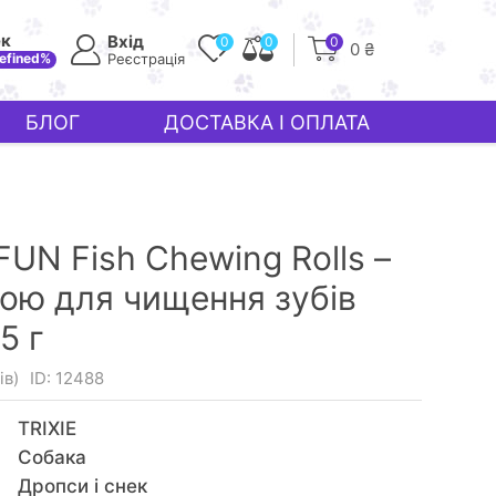
ек
Вхід
0
0
0
0 ₴
efined%
Реєстрація
БЛОГ
ДОСТАВКА І ОПЛАТА
FUN Fish Chewing Rolls –
бою для чищення зубів
5 г
ів)
ID: 12488
TRIXIE
Собака
Дропси і снек