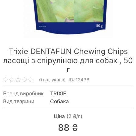
Trixie DENTAFUN Chewing Chips
ласощі з спіруліною для собак ,
50
г
0 відгука(ів)
ID: 12438
Бренд виробник
TRIXIE
Вид тварини
Собака
Ціна
(2 ₴/г)
88 ₴