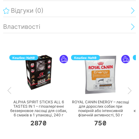
Відгуки
(0)
Властивості
Кешбек:
NaN
₴
Кешбек:
NaN
₴
К
ПЕРЕЙТИ
ПЕРЕЙТИ
ALPHA SPIRIT STICKS ALL 6
ROYAL CANIN ENERGY – ласощі
TASTES IN 1 – гіпоалергенні
для дорослих собак при
беззерновое ласощі для собак,
помірній або інтенсивній
ку
6 смаків в 1 упаковці,
240 г
фізичній активності,
50 г
287₴
75₴