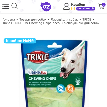
Кешбек
0
undefined%
Головна
Товари для собак
Ласощі для собак
TRIXIE
Trixie DENTAFUN Chewing Chips ласощі з спіруліною для собак
Кешбек:
NaN
₴