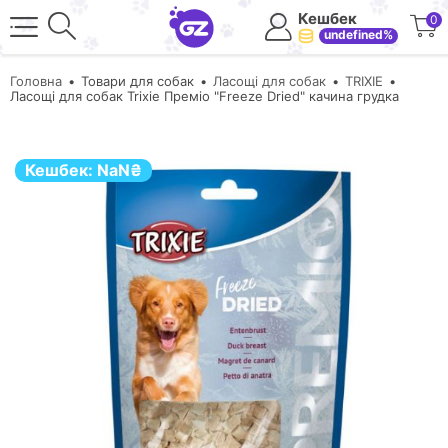
Кешбек
0
undefined%
Головна
Товари для собак
Ласощі для собак
TRIXIE
Ласощі для собак Trixie Преміо "Freeze Dried" качина грудка
Кешбек:
NaN
₴