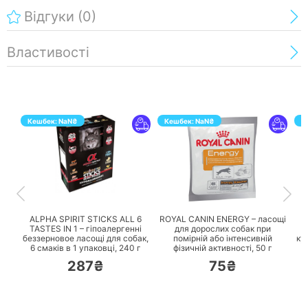
Відгуки
(0)
Властивості
Кешбек:
NaN
₴
Кешбек:
NaN
₴
К
ПЕРЕЙТИ
ПЕРЕЙТИ
ALPHA SPIRIT STICKS ALL 6
ROYAL CANIN ENERGY – ласощі
TASTES IN 1 – гіпоалергенні
для дорослих собак при
беззерновое ласощі для собак,
помірній або інтенсивній
ку
6 смаків в 1 упаковці,
240 г
фізичній активності,
50 г
287₴
75₴