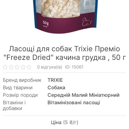
Ласощі для собак Trixie Преміо
"Freeze Dried" качина грудка ,
50 г
0 відгука(ів)
ID: 15061
Бренд виробник
TRIXIE
Вид тварини
Собака
Розмір породи
Середній Малий Мініатюрний
Вітаміни і
Вітамінізовані ласощі
добавки
Ціна
(5 ₴/г)